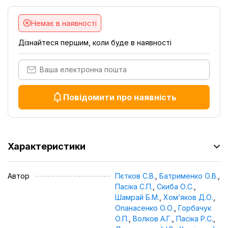
Немає в наявності
Дізнайтеся першим, коли буде в наявності
Повідомити про наявність
Характеристики
Автор
Пєтков С.В.
,
Батрименко О.В.
,
Пасіка С.П.
,
Скиба О.С.
,
Шамрай Б.М.
,
Хом’яков Д.О.
,
Опанасенко О.О.
,
Горбачук
О.П.
,
Волков А.Г.
,
Пасіка Р.С.
,