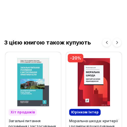
З цією книгою також купують
-20%
Хіт продажів
Юрінком Iнтер
Загальні питання
Моральна шкода: критерії
Ексклюзив
розуміння і застосування
і розміри відшкодування