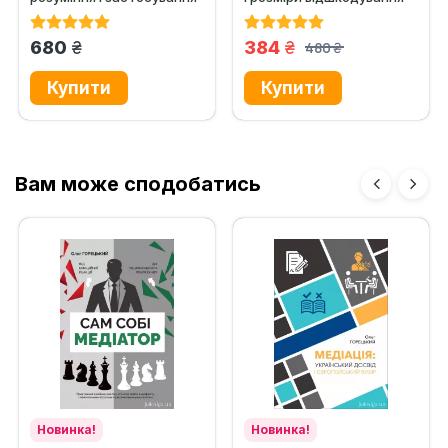
практики ЄСПЛ. Том 1
грн.
грн.
680
384
480
грн.
Вам може сподобатись
Новинка!
Новинка!