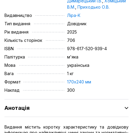
Димарецький І.В.
,
Хоміцький
В.М.
,
Приходько О.В.
Видавництво
Ліра-К
Тип видання
Довідник
Рік видання
2025
Кількість сторінок
706
ISBN
978-617-520-939-4
Палітурка
м'яка
Мова
українська
Вага
1 кг
Формат
170х240 мм
Наклад
300
Анотація
Видання містить коротку характеристику та довідкову
інформацію про найважливіші чинні закони та нормативно-