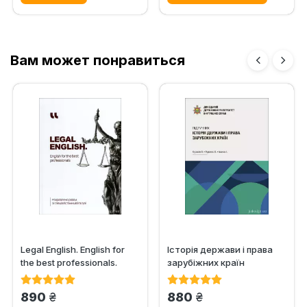
Вам может понравиться
Legal English. English for
Історія держави i права
the best professionals.
зарубіжних кpaїн
Workbook
грн.
грн.
890
880