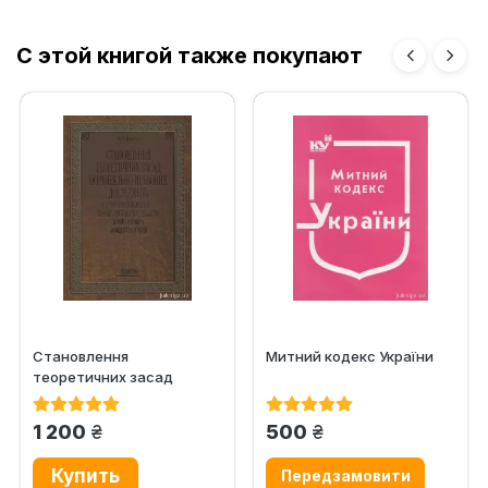
С этой книгой также покупают
Становлення
Митний кодекс України
теоретичних засад
порівняльно-правових
досліджень у другій...
грн.
грн.
1 200
500