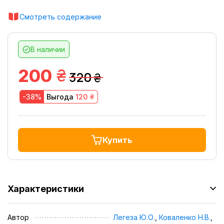
Смотреть содержание
В наличии
грн.
200
320
грн.
грн.
-38%
Выгода
120
Купить
Характеристики
Автор
Легеза Ю.О.
,
Коваленко Н.В.
,