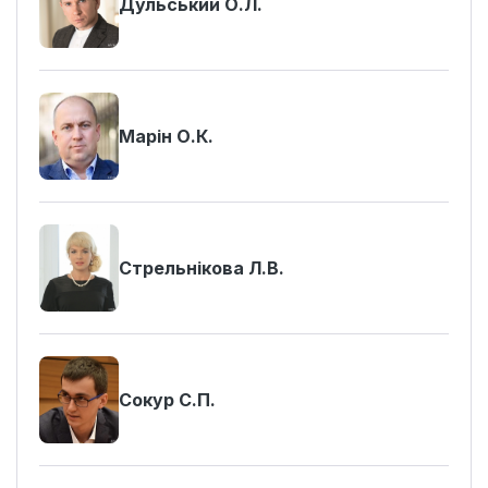
Дульський О.Л.
Марін О.К.
Стрельнікова Л.В.
Сокур С.П.