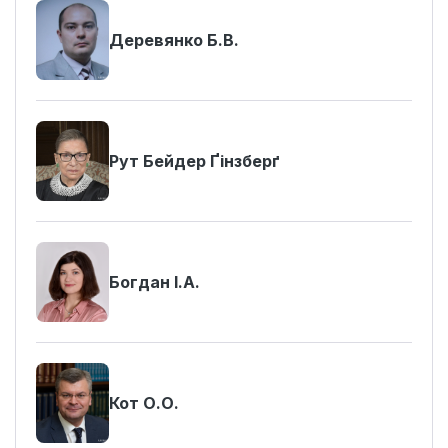
Деревянко Б.В.
Рут Бейдер Ґінзберґ
Богдан І.А.
Кот О.О.