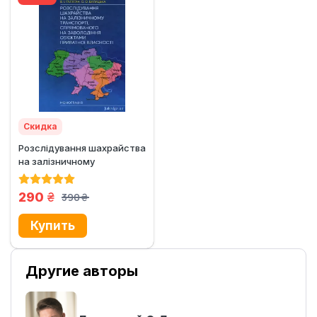
Скидка
Розслідування шахрайства
на залізничному
транспорті, спрямованого
на...
грн.
290
390
грн.
Другие авторы