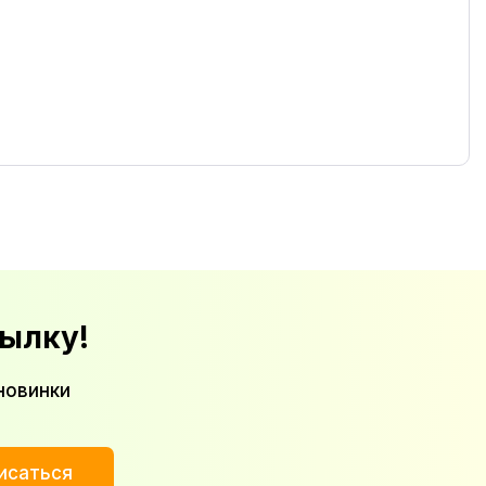
ылку!
новинки
исаться