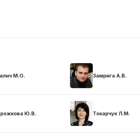
алич М.О.
Замрига А.В.
рожкова Ю.В.
Токарчук Л.М.