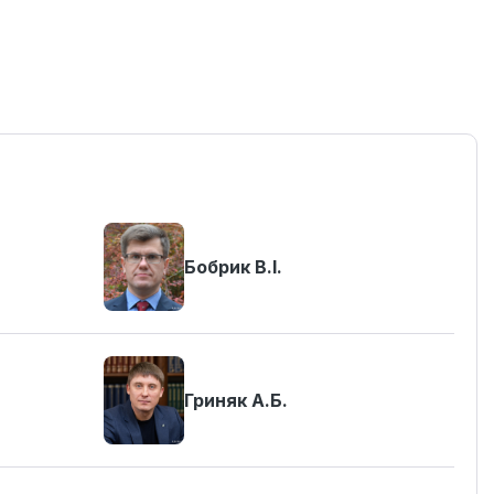
Бобрик В.І.
Гриняк А.Б.