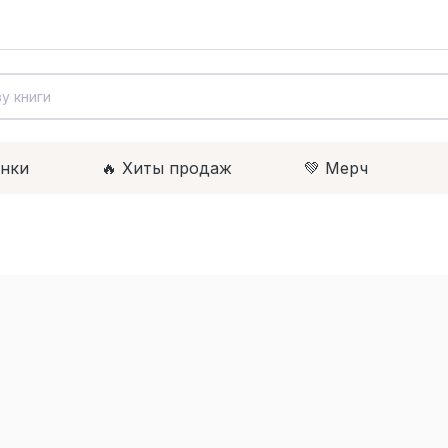
инки
🔥 Xиты продаж
💚 Мерч