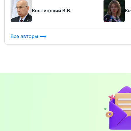
Костицький В.В.
Кі
Все авторы