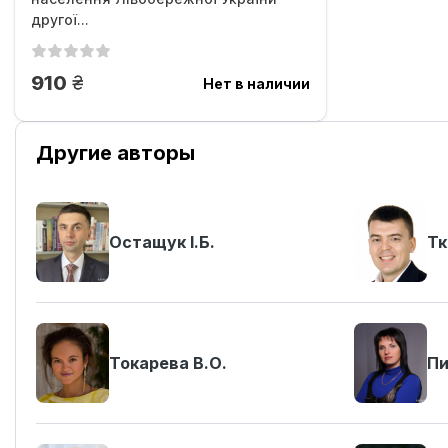
другої...
грн.
910
Нет в наличии
Другие авторы
Остащук І.Б.
Тк
Токарева В.О.
Пи