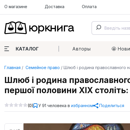
О магазине
Доставка
Оплата
КАТАЛОГ
Авторы
🤩 Нов
Главная
Семейное право
Шлюб і родина православного на
Шлюб і родина православного 
першої половини XIX століть
(0)
У 91 человека в
избранном
Поделиться