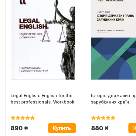
Legal English. English for the
Історія держави i п
best professionals. Workbook
зарубіжних кpaїн
грн.
грн.
890
880