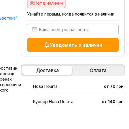
Нет в наличии
Узнайте первым, когда появится в наличии
ьветика"
Уведомить о наличии
обставин
Доставка
Оплата
едовищі
еренах
ї половини
Нова Пошта
от 70 грн.
кого
Курьер Нова Пошта
от 140 грн.