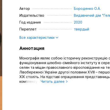
Автор
Бороденко О.А.
Издательство
Видавничий дім "Гел
Год издания
2020
Переплет
твердый
Все характеристики
Аннотация
Монографія являє собою історичну реконструкцію 
функціонування шлюбно-сімейного інституту в сер
селян та міщан православного віросповідання на т
Лівобережної України другої половини XVIII – першо
ХІХ століть. На підставі опрацювання представниць
комплексу...
Читать далее