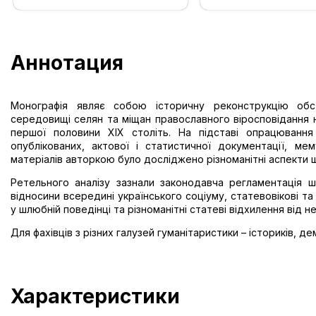
Аннотация
Монографія являє собою історичну реконструкцію обст
середовищі селян та міщан православного віросповідання н
першої половини ХІХ століть. На підставі опрацюванн
опублікованих, актової і статистичної документації, ме
матеріалів авторкою було досліджено різноманітні аспекти
Ретельного аналізу зазнали законодавча регламентація 
відносини всередині українського соціуму, статевовікові т
у шлюбній поведінці та різноманітні статеві відхилення від не
Для фахівців з різних галузей гуманітаристики – істориків, де
Характеристики