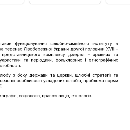
авин функціонування шлюбно-сімейного інституту в
а теренах Лівобережної України другої половини XVIII –
я представницького комплексу джерел – архівних та
муаристики та періодики, фольклорних і етнографічних
 шлюбності.
шлюбу з боку держави та церкви, шлюбні стратегії та
а сезонні особливості укладених шлюбів, проблема норми
ї.
мографів, соціологів, правознавців, етнологів.