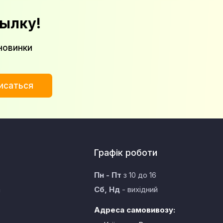
ылку!
новинки
исаться
Графік роботи
Пн - Пт
з 10 до 16
а
Сб, Нд
- вихідний
Адреса самовивозу: