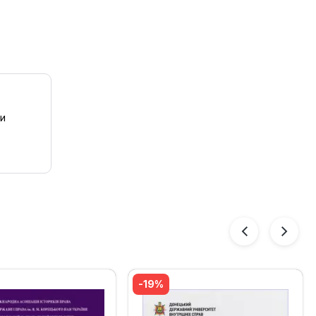
 и
-19%