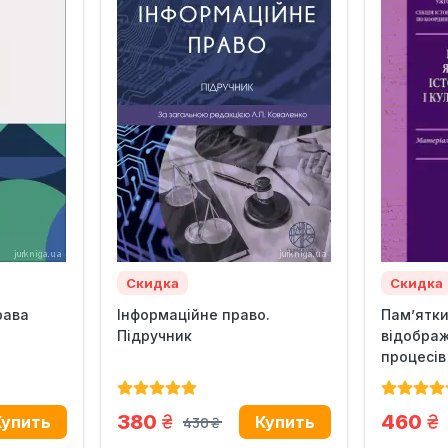
Скидка
Скидка
рава
Інформаційне право.
Пам’ятки
Підручник
відображ
процесів 
грн.
гр
380
460
430
грн.