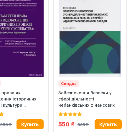
Скидка
 права як
Забезпечення безпеки у
ення історичних
сфері діяльності
і культури...
небанківських фінансових
установ...
н.
грн.
550
590
680
грн.
грн.