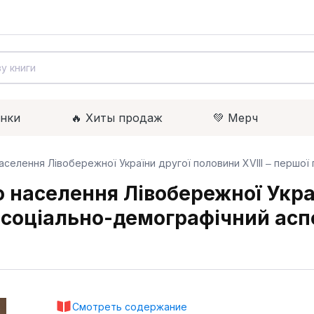
инки
🔥 Xиты продаж
💚 Мерч
селення Лівобережної України другої половини XVIII ‒ першої 
населення Лівобережної Україн
: соціально-демографічний асп
Смотреть содержание