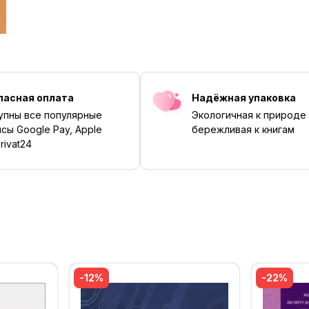
пасная оплата
Надёжная упаковка
упны все популярные
Экологичная к природе
сы Google Pay, Apple
бережливая к книгам
rivat24
‹
›
-12%
-22%