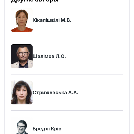
Кікалішвілі М.В.
Шалімов Л.О.
Стрижевська А.А.
Бредлі Кріс