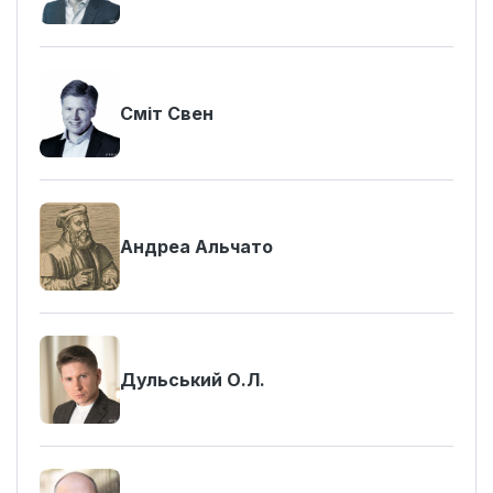
Сміт Свен
Андреа Альчато
Дульський О.Л.