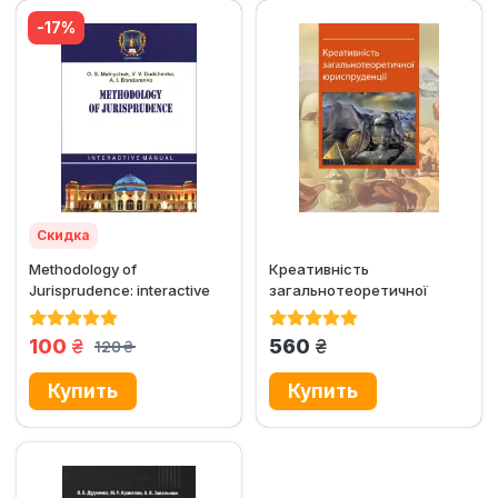
-17%
Скидка
Methodology of
Креативність
Jurisprudence: interactive
загальнотеоретичної
manual
юриспруденції
грн.
грн.
100
560
120
грн.