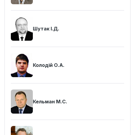
Шутак І.Д.
Колодій О.А.
Кельман М.С.