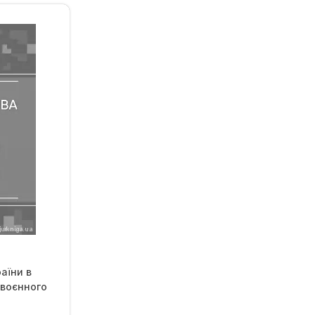
аїни в
 воєнного