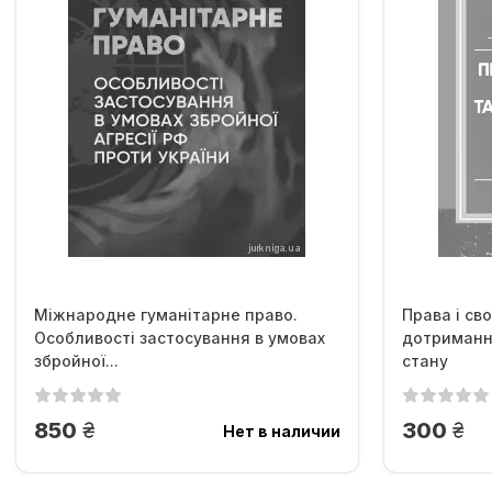
Міжнародне гуманітарне право.
Права і св
Особливості застосування в умовах
дотримання
збройної...
стану
грн.
грн
850
300
Нет в наличии