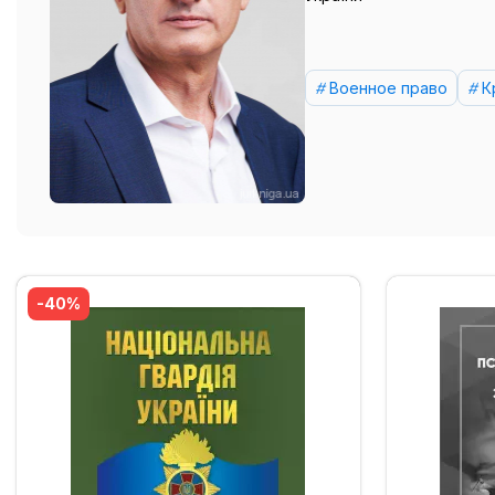
Военное право
К
-40%