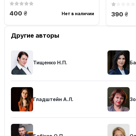
грн.
400
грн
390
Нет в наличии
Другие авторы
Тищенко Н.П.
Ба
Гладштейн А.Л.
Зо