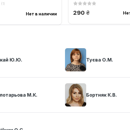
(1)
грн.
290
.
Не
Нет в наличии
кай Ю.Ю.
Туєва О.М.
лотарьова М.К.
Бортняк К.В.