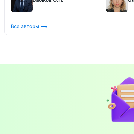
Бабіков О.П.
Ол
Все авторы