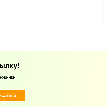
ылку!
новинки
исаться