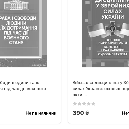
ободи людини та їх
Військова дисципліна у З
 під час дії воєнного
силах України: основні но
акти,...
.
грн.
390
Нет в наличии
Не