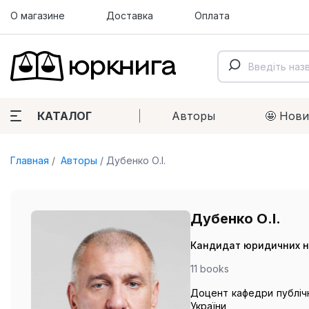
О магазине
Доставка
Оплата
КАТАЛОГ
Авторы
🤩 Нов
Главная
Авторы
Дубенко О.І.
Дубенко О.І.
Кандидат юридичних н
11 books
Доцент кафедри публічн
України