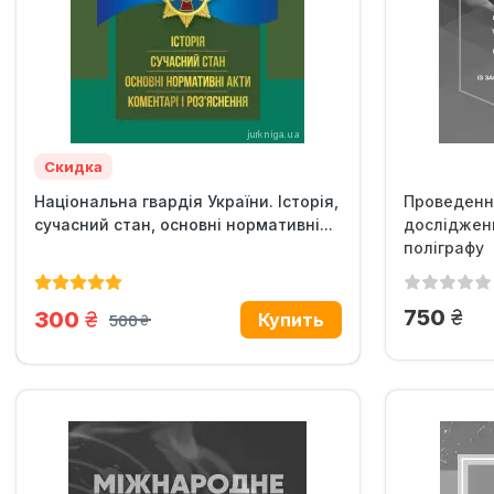
Скидка
Національна гвардія України. Історія,
Проведення
сучасний стан, основні нормативні...
досліджен
поліграфу
грн
750
грн.
300
500
грн.