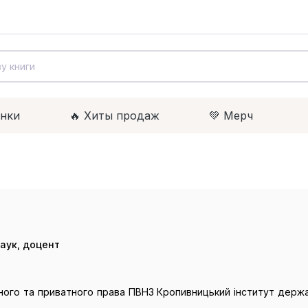
инки
🔥 Xиты продаж
💚 Мерч
аук, доцент
ого та приватного права ПВНЗ Кропивницький інститут держа