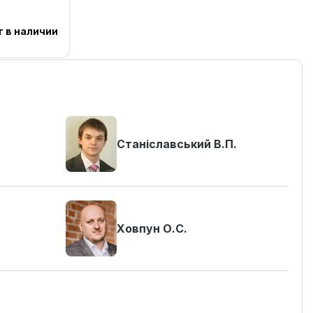
т в наличии
Станіславський В.П.
Ховпун О.С.