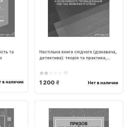
ість та
Настільна книга слідчого (дізнавача,
о
детектива): теорія та практика,...
(1)
грн.
1 200
т в наличии
Нет в наличии