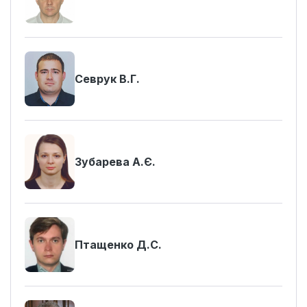
Севрук В.Г.
Зубарева А.Є.
Птащенко Д.С.