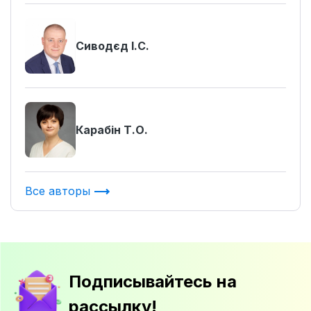
Сиводєд І.С.
Карабін Т.О.
Все авторы
Подписывайтесь на
рассылку!