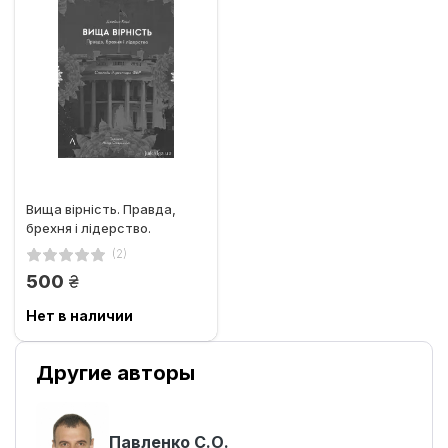
Вища вірність. Правда,
брехня і лідерство.
Спогади директора ФБР
(2)
грн.
500
Нет в наличии
Другие авторы
Павленко С.О.