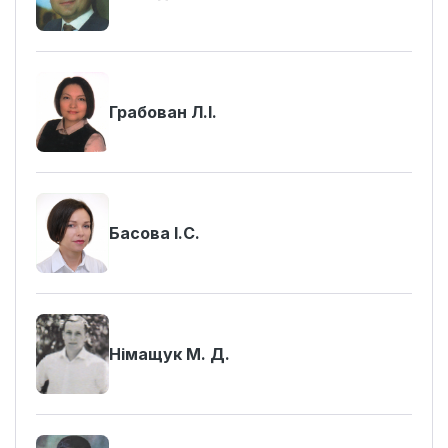
Грабован Л.І.
Басова І.С.
Німащук М. Д.