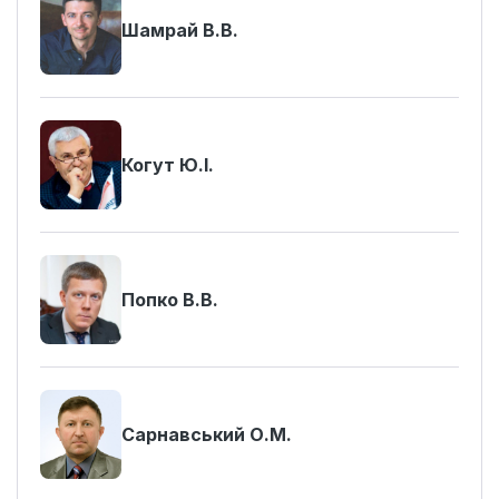
Шамрай В.В.
Когут Ю.І.
Попко В.В.
Сарнавський О.М.