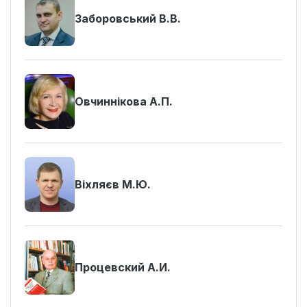
Заборовський В.В.
Овчиннікова А.П.
Віхляєв М.Ю.
Процевский А.И.