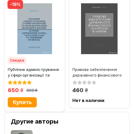
-19%
Скидка
Публічне адміністрування
Правове забезпечення
у сфері організації та
державного фінансового
функціонування коледжів...
контролю в Україні
грн.
грн.
650
460
800
грн.
Нет в наличии
Другие авторы