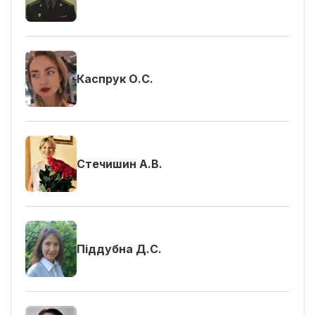
Каспрук О.С.
Стечишин А.В.
Піддубна Д.С.