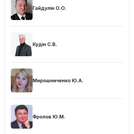
Гайдулін О.О.
Кудін С.В.
Мирошниченко Ю.А.
Фролов Ю.М.