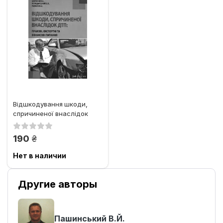
Відшкодування шкоди,
спричиненої внаслідок
ДТП: правові, експертні
та...
грн.
190
Нет в наличии
Другие авторы
Пашинський В.Й.