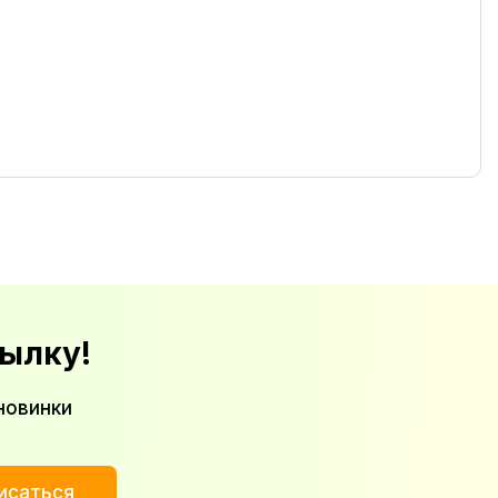
ылку!
новинки
исаться