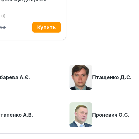
і
(1)
0
.
барева А.Є.
Птащенко Д.С.
тапенко А.В.
Проневич О.С.