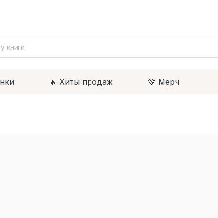
инки
🔥 Xиты продаж
💚 Мерч