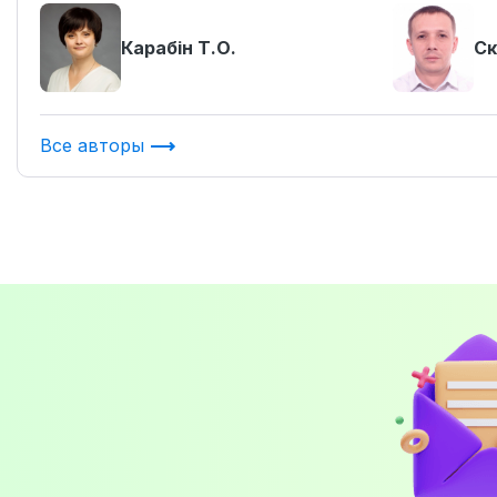
Карабін Т.О.
Ск
Все авторы