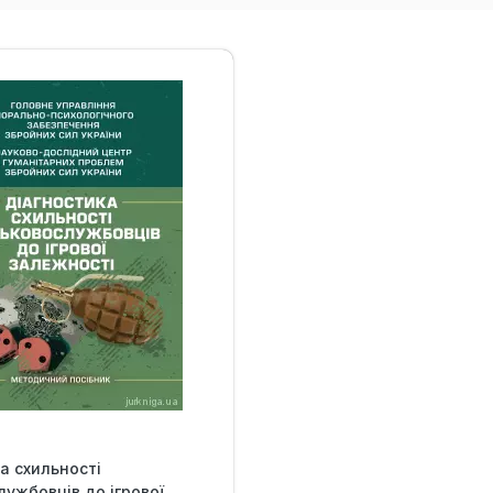
а схильності
лужбовців до ігрової