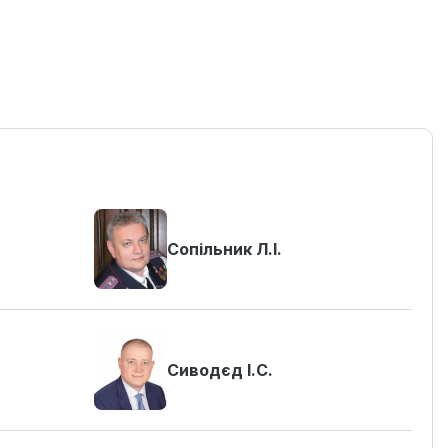
Сопільник Л.І.
Сиводєд І.С.