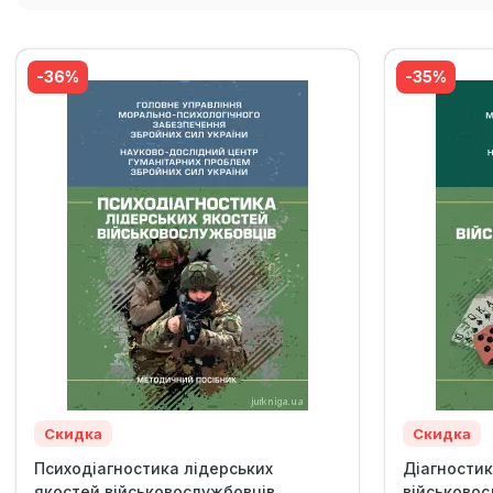
-36%
-35%
Скидка
Скидка
Психодіагностика лідерських
Діагностик
якостей військовослужбовців
військовос