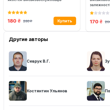
залежност
грн.
180
грн.
280
170
26
грн.
грн
Другие авторы
Севрук В.Г.
Зу
Костянтин Ульянов
По