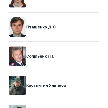
Птащенко Д.С.
Сопільник Л.І.
Костянтин Ульянов