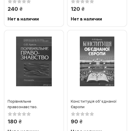
центри...
грн.
грн.
240
120
Нет в наличии
Нет в наличии
Порівняльне
Конституція об'єднаної
правознавство.
Європи
Монографія
грн.
грн.
180
90