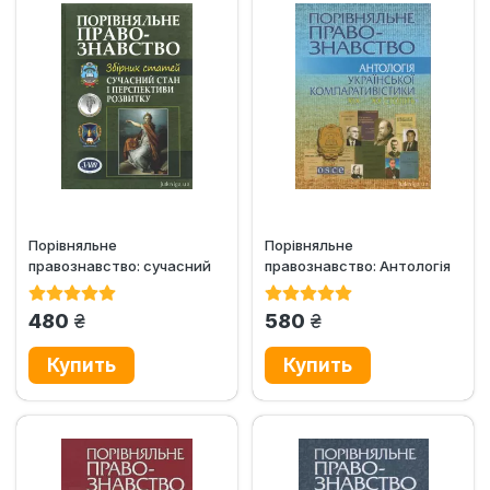
Порівняльне
Порівняльне
правознавство: сучасний
правознавство: Антологія
стан і перспективи
української
розвитку (2013 рік)
компаративістики XIX-XX...
грн.
грн.
480
580