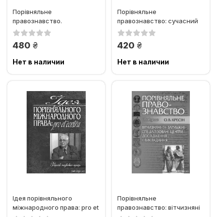
Порівняльне
Порівняльне
правознавство.
правознавство: сучасний
Порівняльна політологія:
стан і перспективи
Систематичний...
розвитку (2009 рік)
грн.
грн.
480
420
Нет в наличии
Нет в наличии
Ідея порівняльного
Порівняльне
міжнародного права: pro et
правознавство: вітчизняні
contra: Збірник наукових...
та зарубіжні спеціалізовані