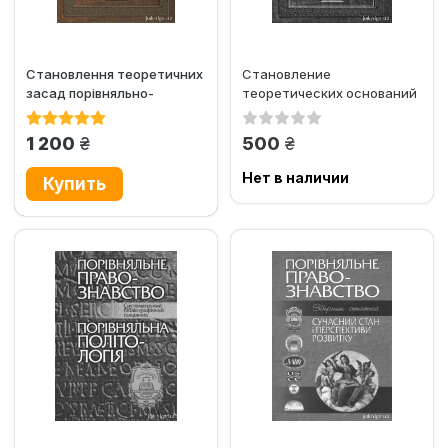
Становлення теоретичних
Становление
засад порівняльно-
теоретических оснований
правових досліджень у
сравнительно-правовых
другій...
исследований...
грн.
грн.
1 200
500
Нет в наличии