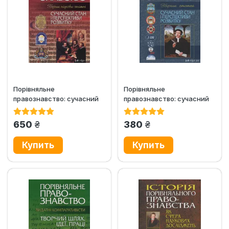
Порівняльне
Порівняльне
правознавство: сучасний
правознавство: сучасний
стан і перспективи
стан і перспективи
розвитку (2006 рік)
розвитку (2010 рік)
грн.
грн.
650
380