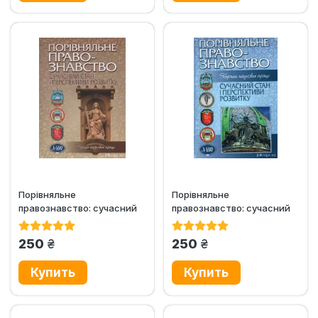
Порівняльне
Порівняльне
правознавство: сучасний
правознавство: сучасний
стан і перспективи
стан і перспективи
розвитку (2011 рік)
розвитку (2012 рік)
грн.
грн.
250
250