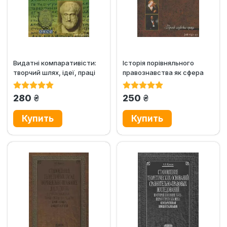
Видатні компаративісти:
Історія порівняльного
творчий шлях, ідеї, праці
правознавства як сфера
наукових досліджень:...
грн.
грн.
280
250