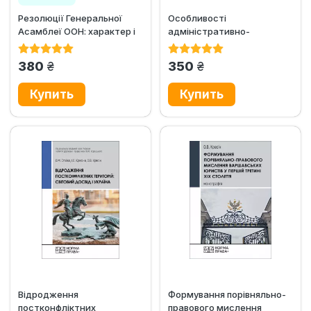
Резолюції Генеральної
Особливості
Асамблеї ООН: характер і
адміністративно-
значення у контексті...
територіального устрою
України в умовах...
грн.
грн.
380
350
Відродження
Формування порівняльно-
постконфліктних
правового мислення