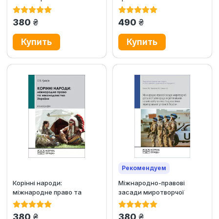
територій: світовий досвід
варшавських юристів у
і Україна
першій...
грн.
грн.
380
490
Рекомендуем
Корінні народи:
Міжнародно-правові
міжнародне право та
засади миротворчої
законодавство України
діяльності міжнародних...
грн.
грн.
380
380