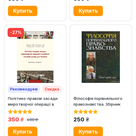
-27%
Рекомендуем
Скидка
Політико-правові засади
Філософія порівняльного
миротворчої операції в
правознавства. Збірник
Донбасі: світовий досвід...
наукових праць
грн.
грн.
350
250
480
грн.