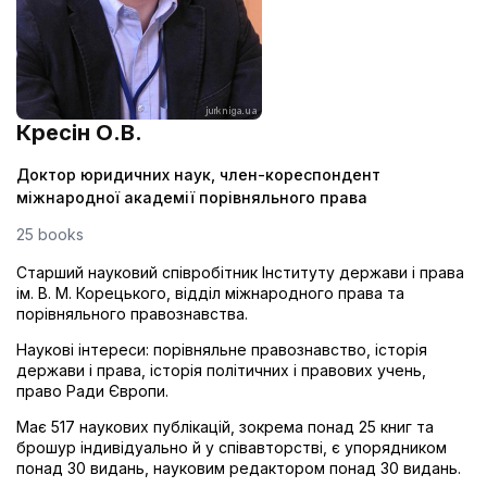
Кресін О.В.
Доктор юридичних наук, член-кореспондент
міжнародної академії порівняльного права
25 books
Старший науковий співробітник Інституту держави і права
ім. В. М. Корецького, відділ міжнародного права та
порівняльного правознавства.
Наукові інтереси: порівняльне правознавство, історія
держави і права, історія політичних і правових учень,
право Ради Європи.
Має 517 наукових публікацій, зокрема понад 25 книг та
брошур індивідуально й у співавторстві, є упорядником
понад 30 видань, науковим редактором понад 30 видань.