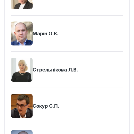
Марін О.К.
Стрельнікова Л.В.
Сокур С.П.