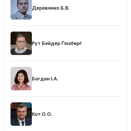
Деревянко Б.В.
Рут Бейдер Ґінзберґ
Богдан І.А.
Кот О.О.