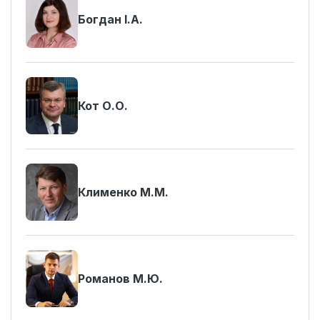
Богдан І.А.
Кот О.О.
Клименко М.М.
Романов М.Ю.