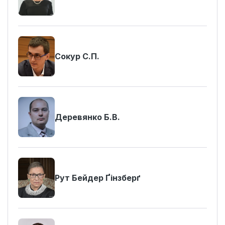
Сокур С.П.
Деревянко Б.В.
Рут Бейдер Ґінзберґ