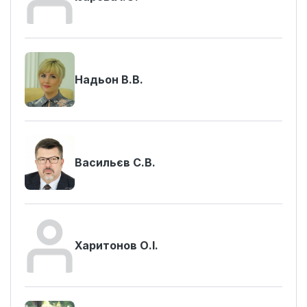
Надьон В.В.
Васильєв С.В.
Харитонов О.І.