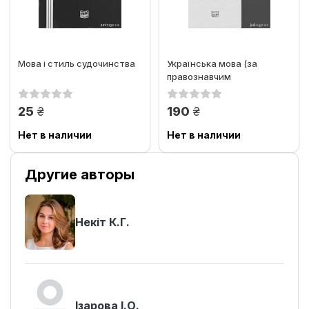
Мова і стиль судочинства
Українська мова (за
правознавчим
спрямуванням)
грн.
грн.
25
190
Нет в наличии
Нет в наличии
Другие авторы
Некіт К.Г.
Ізарова І.О.