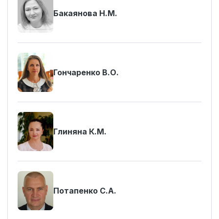
Бакаянова Н.М.
Гончаренко В.О.
Глиняна К.М.
Потапенко С.А.