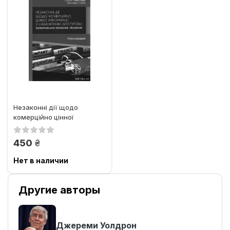
Незаконні дії щодо
комерційно цінної
інформації з обмеженим
доступом:...
грн.
450
Нет в наличии
Другие авторы
Джереми Уолдрон