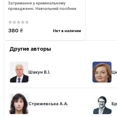
Затримання у кримінальному
провадженні. Навчальний посібник
грн.
380
Нет в наличии
Другие авторы
Шакун В.І.
Ци
Стрижевська А.А.
Бр