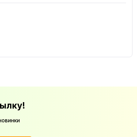
ылку!
новинки