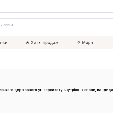
инки
🔥 Xиты продаж
💚 Мерч
ського державного університету внутрішніх справ, кандида