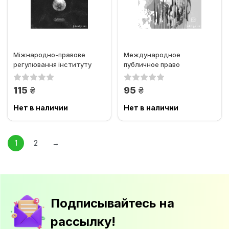
Міжнародно-правове
Международное
регулювання інституту
публичное право
правонаступництва
держав щодо...
грн.
грн.
115
95
Нет в наличии
Нет в наличии
1
2
→
Подписывайтесь на
рассылку!