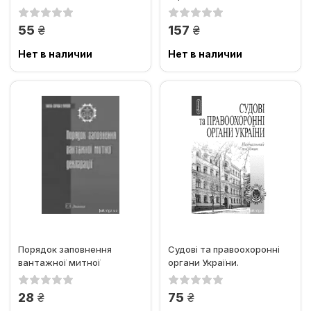
діяльності в Україні.
грн.
грн.
55
157
Нет в наличии
Нет в наличии
Порядок заповнення
Судові та правоохоронні
вантажної митної
органи України.
декларації
Навчальний посібник
грн.
грн.
28
75