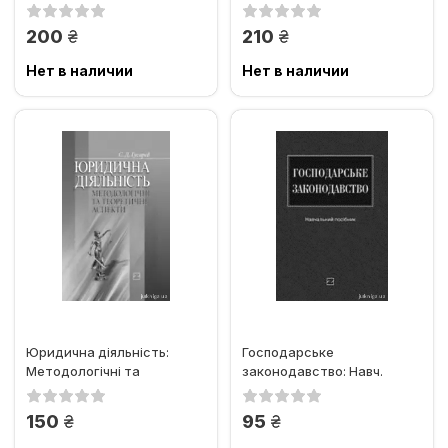
діяльності): Навч. посіб.
грн.
грн.
200
210
Нет в наличии
Нет в наличии
Юридична діяльність:
Господарське
Методологічні та
законодавство: Навч.
теоретичні аспекти
посіб.
грн.
грн.
150
95