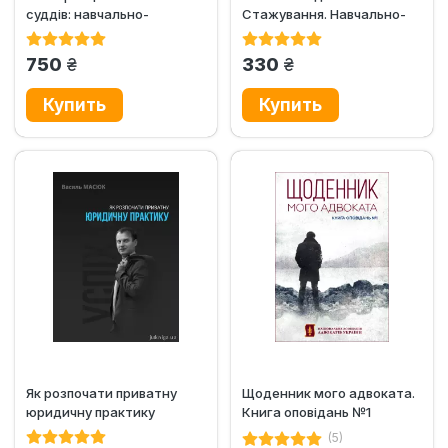
суддів: навчально-
Стажування. Навчально-
практичний посібник
практичний посібник
грн.
грн.
750
330
Як розпочати приватну
Щоденник мого адвоката.
юридичну практику
Книга оповідань №1
(5)