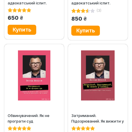
адвокатський іспит.
адвокатський іспит.
Практична частина
Теоретична частина
(3)
грн.
650
грн.
850
Обвинувачений. Як не
Затриманий.
програти суд
Підозрюваний. Як вижити у
системі