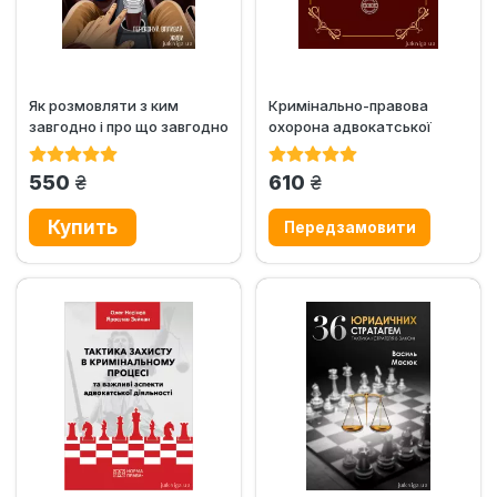
Як розмовляти з ким
Кримінально-правова
завгодно і про що завгодно
охорона адвокатської
діяльності в Україні
грн.
грн.
550
610