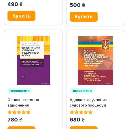
грн.
490
грн.
500
Эксклюзив
Эксклюзив
Основні питання
Адвокат як учасник
здійснення
судового процесу в
представництва в судах
адміністративному,
цивільному,...
грн.
грн.
780
680