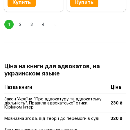
1
2
3
4
→
Ціна на книги для адвокатов, на
украинском языке
Назва книги
Ціна
Закон України "Про адвокатуру та адвокатську
діяльність". Правила адвокатської етики.
230 ₴
Юрінком Інтер
Мовчазна згода. Від теорії до перемоги в суді
320 ₴
Тактика захисту та важливі аспекти