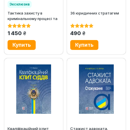
Эксклюзив
Тактика захисту в
36 юридичних стратагем
Хит продаж
кримінальному процесі та
важливі аспекти
адвокатської...
грн.
грн.
1 450
490
Кваліфікаційний іспит
Стажист адвоката.