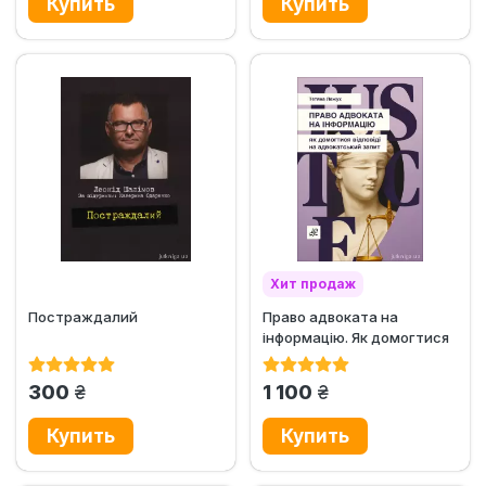
Хит продаж
Постраждалий
Право адвоката на
Эксклюзив
інформацію. Як домогтися
відповіді на адвокатський
запит
грн.
грн.
300
1 100