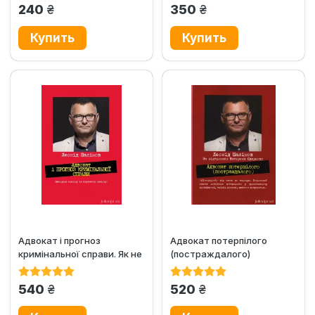
грн.
грн.
240
350
Адвокат і прогноз
Адвокат потерпілого
кримінальної справи. Як не
(постраждалого)
програти суд
грн.
грн.
540
520