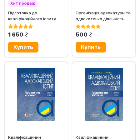
Хит продаж
Підготовка до
Організація адвокатури та
Эксклюзив
кваліфікаційного іспиту
адвокатська діяльність.
адвоката. Посібник для...
Навчальний посібник...
грн.
грн.
1 650
500
Кваліфікаційний
Кваліфікаційний