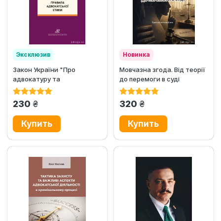
Эксклюзив
Новинка
Закон України "Про
Мовчазна згода. Від теорії
адвокатуру та
до перемоги в суді
адвокатську діяльність"....
грн.
грн.
230
320