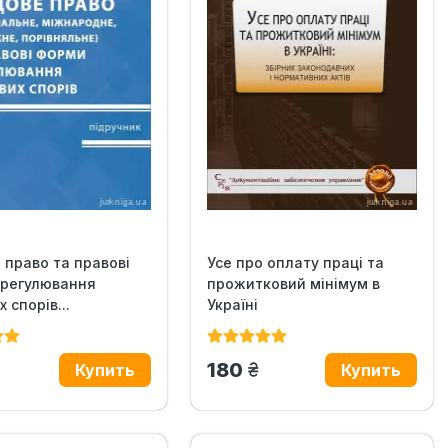
 право та правові
Усе про оплату праці та
врегулювання
прожитковий мінімум в
 спорів...
Україні
рн.
грн.
180