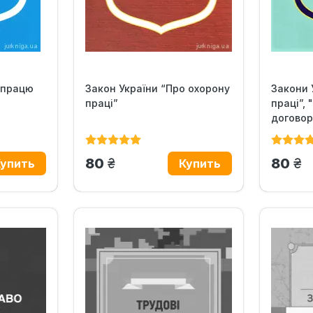
 працю
Закон України “Про охорону
Закони 
праці”
праці”,
договори
грн.
гр
80
80