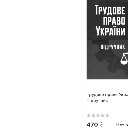
Трудове право Укра
Підручник
грн.
470
Нет в