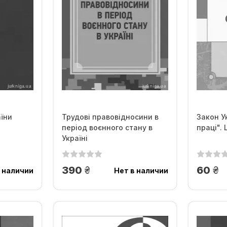
їни
Трудові правовідносини в
Закон У
період воєнного стану в
праці".
Україні
грн.
гр
390
60
 наличии
Нет в наличии