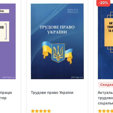
-20%
Скидк
 працю
Трудове право України
Актуаль
нтер
трудово
соціаль