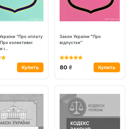
України “Про оплату
Закон України "Про
 "Про колективні
відпустки''
 і...
н.
грн.
80