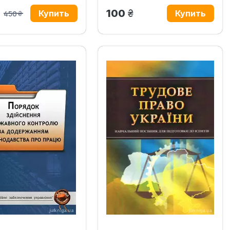
рн.
грн.
100
450
грн.