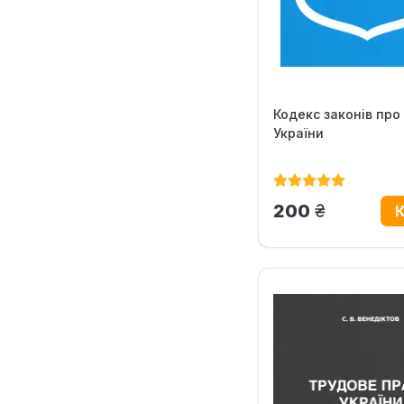
Кодекс законів про
України
грн.
200