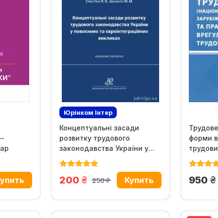
Юрінком Iнтер
Концептуальні засади
Трудове
Эксклюзив
Новинка
о-
розвитку трудового
форми 
тар
законодавства України у...
трудових
грн.
г
200
950
250
грн.