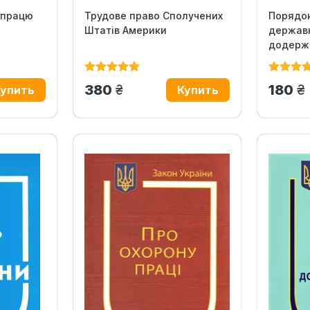
 працю
Трудове право Сполучених
Порядок
Штатів Америки
державн
додерж
законод
грн.
гр
380
180