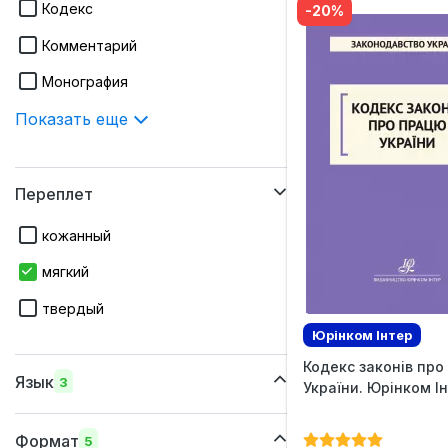
Кодекс
-20%
Комментарий
Монография
Показать еще
Переплет
кожанный
мягкий
твердый
Юрінком Iнтер
Кодекс законів про
Язык
3
України. Юрінком І
украинский
Формат
5