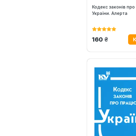
Кодекс законів про
України. Алерта
грн.
160