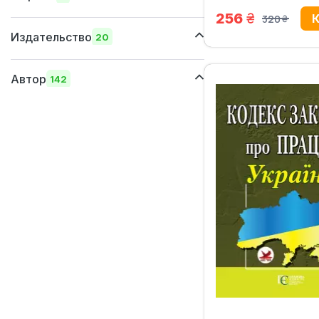
русский
грн.
256
320
грн.
170х240 мм
английский
Издательство
20
150x205 мм
145х215 мм
Автор
142
145х200 мм
ІнЮре
130х200 мм
Істина
Іванов Ю.Ф.
Алерта
Іванова М.В.
Видавничий дім "Гельветика"
Ільїч Л.М.
Показать еще
Іншин М.І.
Показать еще