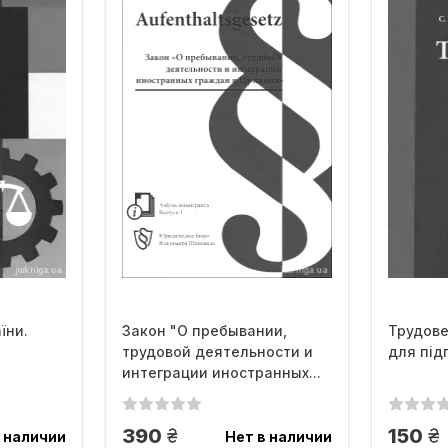
їни.
Закон "О пребывании,
Трудове
трудовой деятельности и
для під
интеграции иностранных...
грн.
гр
390
150
 наличии
Нет в наличии