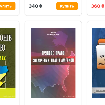
грн.
г
340
360