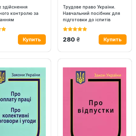
 здійснення
Трудове право України.
ого контролю за
Навчальний посібник для
анням
підготовки до іспитів
авства про...
н.
грн.
280