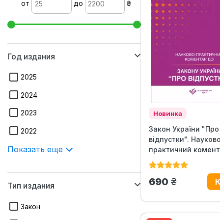
от
до
₴
Год издания
2025
2024
2023
Новинка
Закон України "Про
2022
відпустки". Науков
Показать еще
практичний комен
грн.
690
Тип издания
Закон