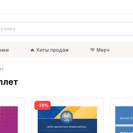
инки
🔥 Xиты продаж
💚 Мерч
ет
плет
-20%