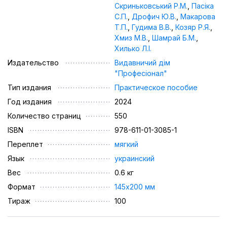
Скриньковський Р.М.
,
Пасіка
С.П.
,
Дрофич Ю.В.
,
Макарова
Т.П.
,
Гудима В.В.
,
Козяр Р.Я.
,
Хмиз М.В.
,
Шамрай Б.М.
,
Хилько Л.І.
Издательство
Видавничий дім
"Професіонал"
Тип издания
Практическое пособие
Год издания
2024
Количество страниц
550
ISBN
978-611-01-3085-1
Переплет
мягкий
Язык
украинский
Вес
0.6 кг
Формат
145х200 мм
Тираж
100