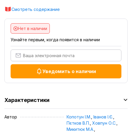
Смотреть содержание
Нет в наличии
Узнайте первым, когда появится в наличии
Уведомить о наличии
Характеристики
Автор
Копотун І.М.
,
Іванов І.Є.
,
Пєтков В.П.
,
Ховпун О.С.
,
Микитюк М.А.
,