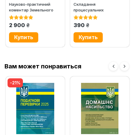
Науково-практичний
Складання
коментар Земельного
процесуальних
кодексу України
документів з цивільних,
сімейних, житлових,...
грн.
грн.
2 900
390
Вам может понравиться
-21%