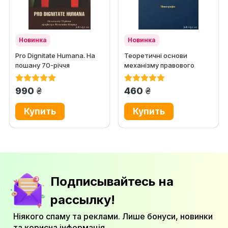
Новинка
Новинка
Pro Dignitate Humana. На
Теоретичні основи
пошану 70-річчя
механізму правового
професора Всеволода
забезпечення
Мицика
національної безпеки...
грн.
грн.
990
460
Подписывайтесь на
рассылку!
Ніякого спаму та реклами. Лише бонуси, новинки
та корисна інформація