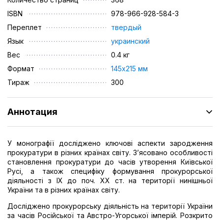
ISBN
978-966-928-584-3
Переплет
твердый
Язык
украинский
Вес
0.4 кг
Формат
145х215 мм
Тираж
300
Аннотация
У монографії досліджено ключові аспекти зародження
прокуратури в різних країнах світу. З’ясовано особливості
становлення прокуратури до часів утворення Київської
Русі, а також специфіку формування прокурорської
діяльності з IX до поч. XX ст. на території нинішньої
України та в різних країнах світу.
Досліджено прокурорську діяльність на території України
за часів Російської та Австро-Угорської імперій. Розкрито