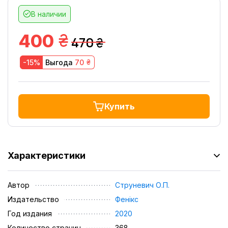
В наличии
грн.
400
470
грн.
грн.
-15%
Выгода
70
Купить
Характеристики
Автор
Струневич О.П.
Издательство
Фенікс
Год издания
2020
Количество страниц
368