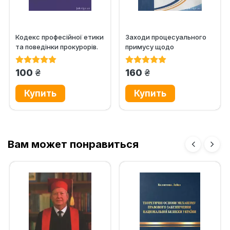
Кодекс професійної етики
Заходи процесуального
та поведінки прокурорів.
примусу щодо
Дисциплінарний статут...
неповнолітніх
обвинувачених в...
грн.
грн.
100
160
Вам может понравиться