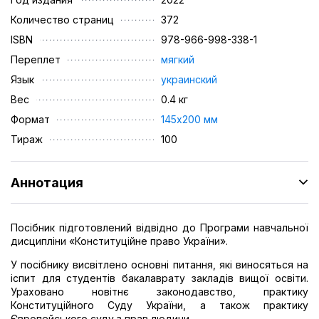
Количество страниц
372
ISBN
978-966-998-338-1
Переплет
мягкий
Язык
украинский
Вес
0.4 кг
Формат
145х200 мм
Тираж
100
Аннотация
Посібник підготовлений відвідно до Програми навчальної
дисципліни «Конституційне право України».
У посібнику висвітлено основні питання, які виносяться на
іспит для студентів бакалаврату закладів вищої освіти.
Ураховано новітнє законодавство, практику
Конституційного Суду України, а також практику
Європейського суду з прав людини.