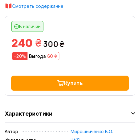
Смотреть содержание
В наличии
грн.
240
300
грн.
грн.
-20%
Выгода
60
Купить
Характеристики
Автор
Мирошниченко В.О.