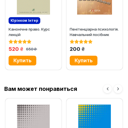
Юрінком Iнтер
Канонічне право. Курс
Пенітенціарна психологія.
лекцій
Навчальний посібник
грн.
грн.
520
200
650
грн.
Вам может понравиться