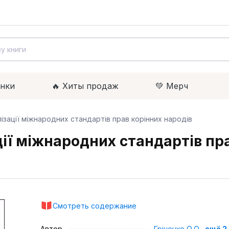
инки
🔥 Xиты продаж
💚 Мерч
ізації міжнародних стандартів прав корінних народів
ції міжнародних стандартів пр
Смотреть содержание
Автор
Гріненко О.О.
,
ещё 2