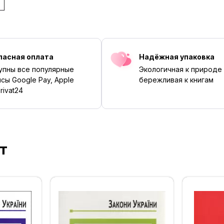
пасная оплата
Надёжная упаковка
упны все популярные
Экологичная к природе
сы Google Pay, Apple
бережливая к книгам
rivat24
т
‹
›