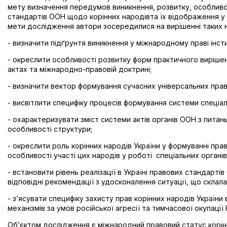
мету визначення передумов виникнення, розвитку, особливо
стандартів ООН щодо корінних народівта їх відображення у 
мети дослідження автори зосередилися на вирішенні таких 
- визначити підґрунтя виникнення у міжнародному праві інсти
- окреслити особливості розвитку форм практичного виріше
актах та міжнародно-правовій доктрині;
- визначити вектор формування сучасних універсальних прав
- висвітлити специфіку процесів формування системи спеціал
- охарактеризувати зміст системи актів органів ООН з питань
особливості структури;
- окреслити роль корінних народів України у формуванні пра
особливості участі цих народів у роботі спеціальних органів
- встановити рівень реалізації в Україні правових стандарті
відповідні рекомендації з удосконалення ситуації, що склала
- з’ясувати специфіку захисту прав корінних народів Україн
механізмів за умов російської агресії та тимчасової окупації
Об’єктом дослідження є міжнародний правовий статус корі