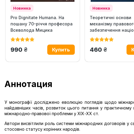
Новинка
Новинка
Pro Dignitate Humana. На
Теоретичні основи
пошану 70-річчя професора
механізму правовог
Всеволода Мицика
забезпечення націо
безпеки...
грн.
грн.
990
460
Аннотация
У монографії досліджено еволюцію поглядів щодо міжнаро
найдавніших часів, розвиток цього питання у практичному м
міжнародно-правової проблеми у ХІХ-ХХ ст.
Автори висвітлили роль системи міжнародних договорів у с
стосовно статусу корінних народів.