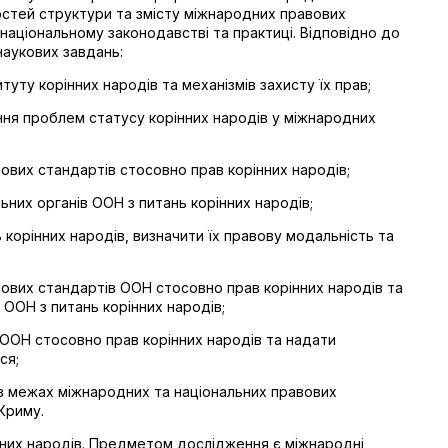
стей структури та змісту міжнародних правових
національному законодавстві та практиці. Відповідно до
наукових завдань:
туту корінних народів та механізмів захисту їх прав;
ння проблем статусу корінних народів у міжнародних
ових стандартів стосовно прав корінних народів;
ьних органів ООН з питань корінних народів;
 корінних народів, визначити їх правову модальність та
вових стандартів ООН стосовно прав корінних народів та
 ООН з питань корінних народів;
в ООН стосовно прав корінних народів та надати
ся;
и в межах міжнародних та національних правових
 Криму.
нних народів. Предметом дослідження є міжнародні