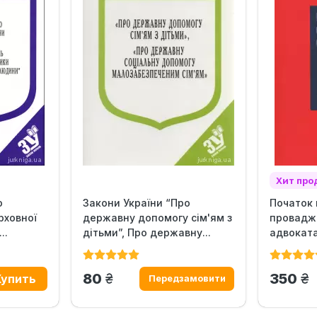
Хит пр
о
Закони України “Про
Початок 
рховної
державну допомогу сім'ям з
провадж
..
дітьми”, Про державну...
адвокат
грн.
гр
80
350