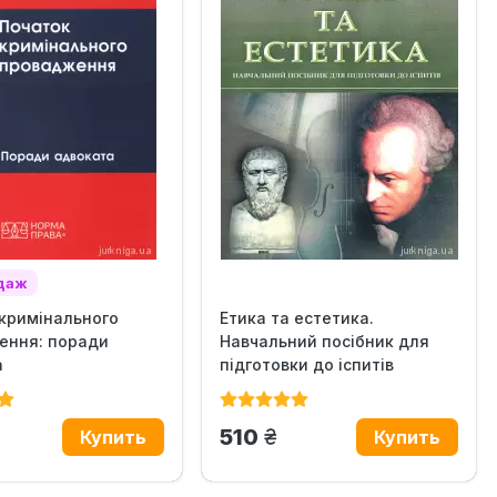
одаж
кримінального
Етика та естетика.
ення: поради
Навчальний посібник для
а
підготовки до іспитів
н.
грн.
510