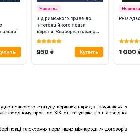
Новинка
Новинк
Від римського права до
PRO Адв
о
інтеграційного права
нальної
Європи. Євроорієнтована...
грн.
950
1 000
дно-правового статусу корінних народів, починаючи з
іжнародному праві до XIX ст. та уніфікацію відповідної
фері праці та окремих норм інших міжнародних договорів