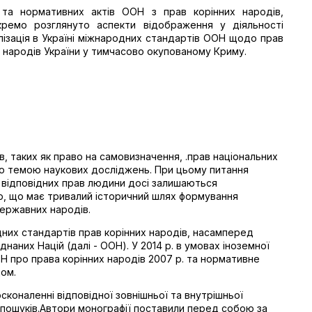
та нормативних актів ООН з прав корінних народів,
кремо розглянуто аспекти відображення у діяльності
алізація в Україні міжнародних стандартів ООН щодо прав
х народів України у тимчасово окупованому Криму.
, таких як право на самовизначення, .прав національних
ою темою наукових досліджень. При цьому питання
а відповідних прав людини досі залишаються
, що має тривалий історичний шлях формування
державних народів.
них стандартів прав корінних народів, насамперед
наних Націй (далі - ООН). У 2014 р. в умовах іноземної
Н про права корінних народів 2007 р. та нормативне
дом.
коналенні відповідної зовнішньої та внутрішньої
 пошуків.Автори монографії поставили перед собою за