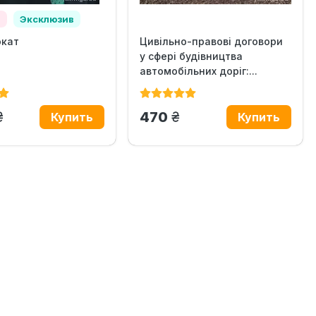
а
Эксклюзив
окат
Цивільно-правові договори
у сфері будівництва
автомобільних доріг:...
грн.
грн.
470