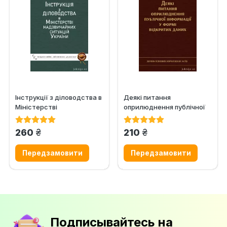
Інструкції з діловодства в
Деякі питання
Міністерстві
оприлюднення публічної
надзвичайних ситуацій
інформації у формі
України
відкритих даних
грн.
грн.
260
210
Подписывайтесь на