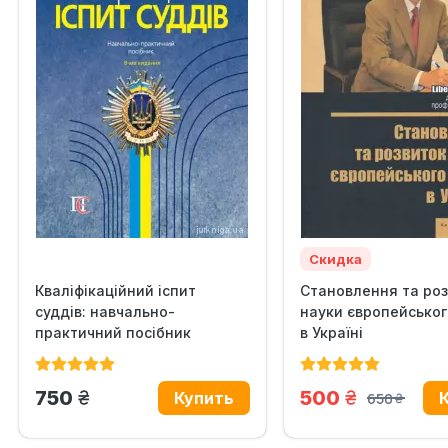
Скидка
Кваліфікаційний іспит
Становлення та ро
суддів: навчально-
науки європейськог
практичний посібник
в Україні
грн.
грн.
750
500
650
грн.