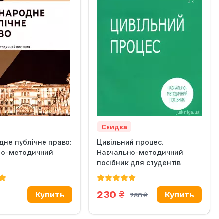
Скидка
не публічне право:
Цивільний процес.
но-методичний
Навчально-методичний
посібник для студентів
всіх...
н.
грн.
230
280
грн.