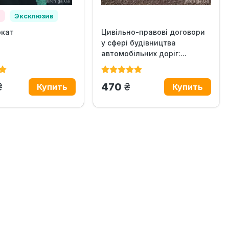
а
Эксклюзив
окат
Цивільно-правові договори
у сфері будівництва
автомобільних доріг:...
грн.
грн.
470