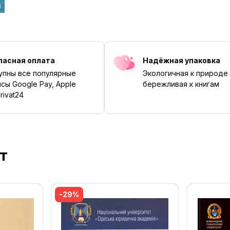
пасная оплата
Надёжная упаковка
упны все популярные
Экологичная к природе
сы Google Pay, Apple
бережливая к книгам
rivat24
т
‹
›
-29%