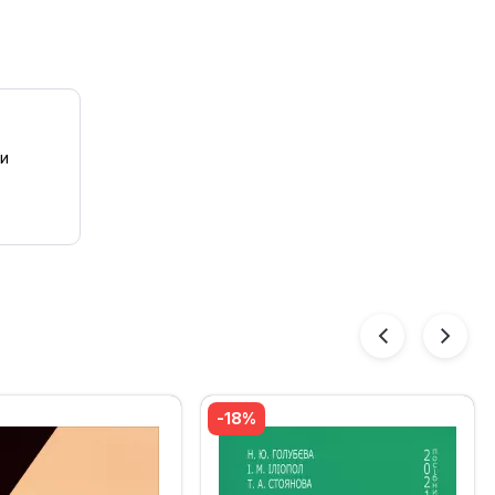
 и
-18%