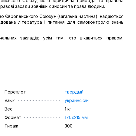
опейського Союзу, його юридична природа та правова
правові засади зовнішніх зносин та права людини.
аво Європейського Союзу» (загальна частина), надаються
ндована література і питання для самоконтролю знань
альних закладів; усім тим, хто цікавиться правом,
Переплет
твердый
Язык
украинский
Вес
1 кг
Формат
170х215 мм
Тираж
300