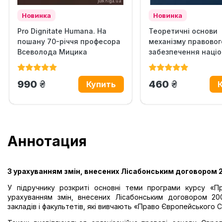
Новинка
Новинка
Pro Dignitate Humana. На
Теоретичні основи
пошану 70-річчя професора
механізму правовог
Всеволода Мицика
забезпечення націо
безпеки...
грн.
грн.
990
460
Аннотация
З урахуванням змін, внесених Лісабонським договором 
У підручнику розкриті основні теми програми курсу «П
урахуванням змін, внесених Лісабонським договором 20
закладів і факультетів, які вивчають «Право Європейського