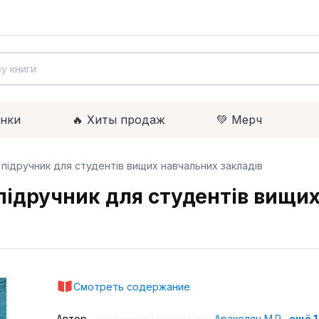
инки
🔥 Xиты продаж
💚 Мерч
підручник для студентів вищих навчальних закладів
підручник для студентів вищих
Смотреть содержание
Автор
Аракелян М.Р.
,
ещё 1