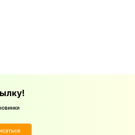
ылку!
новинки
исаться