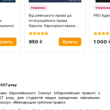
Новинка
Новинк
Від римського права до
PRO Адв
о
інтеграційного права
нальної
Європи. Євроорієнтована...
грн.
950
1 000
2007 року
раво Європейського Союзу» («Європейське право») з
07 року, для студентів вищих юридичних навчальних
 Союзу», «Міжнародне публічне право».