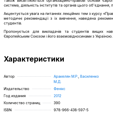
Також висвітлюються організаційно-правові основи Євр
система, діяльність інститутів та органів цього об'єднання, 
Акцентується увага на питаннях лекційних тем з курсу «Пр
методичні рекомендації з їх вивчення, наведена рекоме
студентів.
Пропонується для викладачів та студентів вищих навч
Європейським Союзом і його взаємовідносинами з Україною.
Характеристики
Автор
Аракелян М.Р.
,
Василенко
М.Д.
Издательство
Фенікс
Год издания
2012
Количество страниц
390
ISBN
978-966-438-597-5