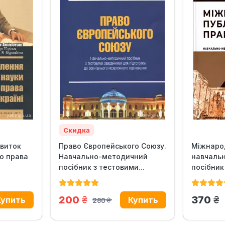
Скидка
звиток
Право Європейського Союзу.
Міжнарод
о права
Навчально-методичний
навчаль
посібник з тестовими...
посібник
грн.
гр
200
370
280
грн.