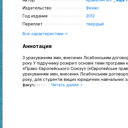
Издательство
Фенікс
Год издания
2012
Переплет
твердый
Все характеристики
Аннотация
З урахуванням змін, внесених Лісабонським догов
року У підручнику розкриті основні теми програми 
«Право Європейського Союзу» («Європейське прав
урахуванням змін, внесених Лісабонським договор
року, для студентів вищих юридичних навчальних за
факультетів,...
Читать далее