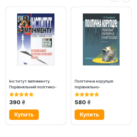
Інститут імпічменту.
Політична корупція:
Порівняльний політико-
порівняльно-
правовий аналіз
політологічна
концептуалізація
грн.
грн.
390
580