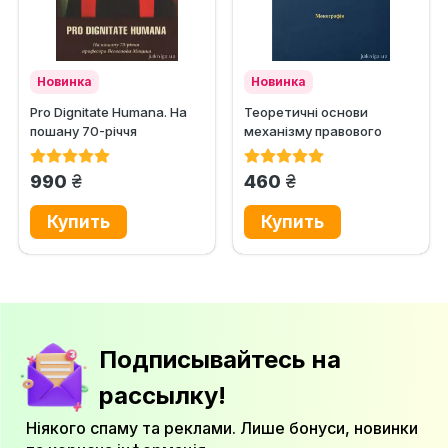
Новинка
Новинка
Pro Dignitate Humana. На
Теоретичні основи
пошану 70-річчя
механізму правового
професора Всеволода
забезпечення
Мицика
національної безпеки...
грн.
грн.
990
460
Подписывайтесь на
рассылку!
Ніякого спаму та реклами. Лише бонуси, новинки