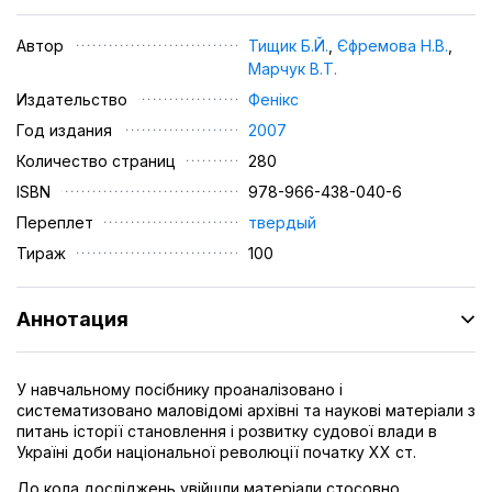
Автор
Тищик Б.Й.
,
Єфремова Н.В.
,
Марчук В.Т.
Издательство
Фенікс
Год издания
2007
Количество страниц
280
ISBN
978-966-438-040-6
Переплет
твердый
Тираж
100
Аннотация
У навчальному посібнику проаналізовано і
систематизовано маловідомі архівні та наукові матеріали з
питань історії становлення і розвитку судової влади в
Україні доби національної революції початку XX ст.
До кола досліджень увійшли матеріали стосовно