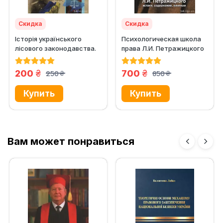
Скидка
Скидка
Історія українського
Психологическая школа
лісового законодавства.
права Л.И. Петражицкого
Часи визвольних змагань
та...
грн.
грн.
200
700
250
850
грн.
грн.
Вам может понравиться