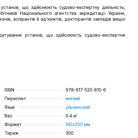
 установ, що здійснюють судово-експертну діяльність,
обітників Національного агентства акредитації України,
хачів, аспірантів й ад’юнктів, докторантів закладів вищої
дитування установ, що здійснюють судово-експертне
ISBN
978-617-520-810-6
Переплет
мягкий
Язык
украинский
Вес
0.4 кг
Формат
145х200 мм
Тираж
300