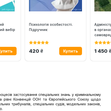
кий
Психологія особистості.
Адмініс
ий вибір
Підручник
в органа
самовряд
грн.
г
420
1 450
роцесів застосування спеціальних знань у кримінальному
на рівні Конвенцій ООН та Європейського Союзу щодо
альних трибуналів, спеціальних судів, модельних законів,
о.