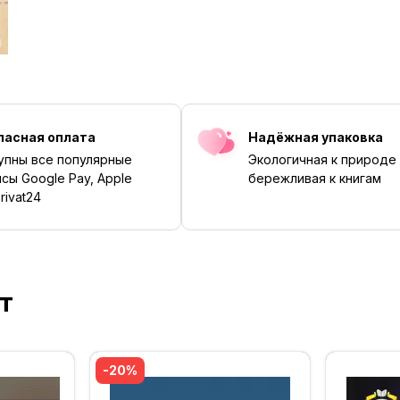
пасная оплата
Надёжная упаковка
упны все популярные
Экологичная к природе
сы Google Pay, Apple
бережливая к книгам
rivat24
т
‹
›
-20%