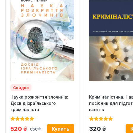
Скидка
Наука розкриття злочинів:
Криміналістика. На
Досвід ізраїльського
посібник для підго
криміналіста
іспитів
грн.
грн.
520
320
650
грн.