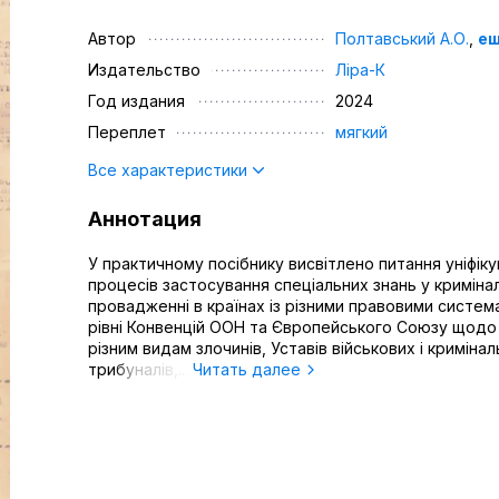
Автор
Полтавський А.О.
,
ещ
Издательство
Ліра-К
Год издания
2024
Переплет
мягкий
Все характеристики
Аннотация
У практичному посібнику висвітлено питання уніфік
процесів застосування спеціальних знань у кримін
провадженні в країнах із різними правовими систем
рівні Конвенцій ООН та Європейського Союзу щодо
різним видам злочинів, Уставів військових і криміна
трибуналів,...
Читать далее