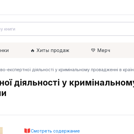
инки
🔥 Xиты продаж
💚 Мерч
ово-експертної діяльності у кримінальному провадженні в краї
ої діяльності у кримінальному
ми
Смотреть содержание