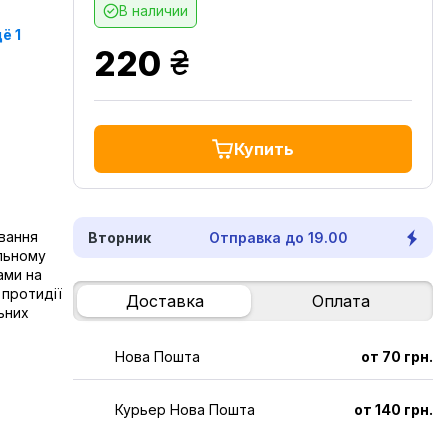
В наличии
ё 1
грн.
220
Купить
ування
Вторник
Отправка до 19.00
альному
ами на
 протидії
Доставка
Оплата
льних
Нова Пошта
от 70 грн.
Курьер Нова Пошта
от 140 грн.