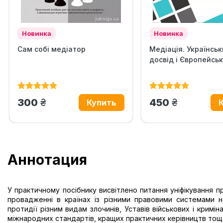
Новинка
Новинка
Сам собі медіатор
Медіація. Українсь
досвід і Європейськ
грн.
грн.
300
450
Аннотация
У практичному посібнику висвітлено питання уніфікування п
провадженні в країнах із різними правовими системами 
протидії різним видам злочинів, Уставів військових і кримін
міжнародних стандартів, кращих практичних керівництв тощ