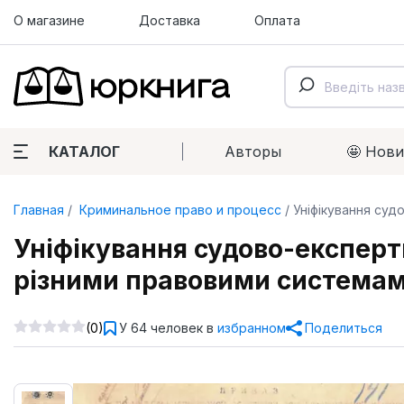
О магазине
Доставка
Оплата
КАТАЛОГ
Авторы
🤩 Нов
Главная
Криминальное право и процесс
Уніфікування суд
Уніфікування судово-експертн
різними правовими система
(0)
У 64 человек в
избранном
Поделиться