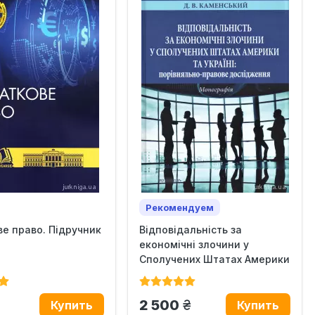
Рекомендуем
е право. Підручник
Відповідальність за
економічні злочини у
Сполучених Штатах Америки
та...
н.
грн.
2 500