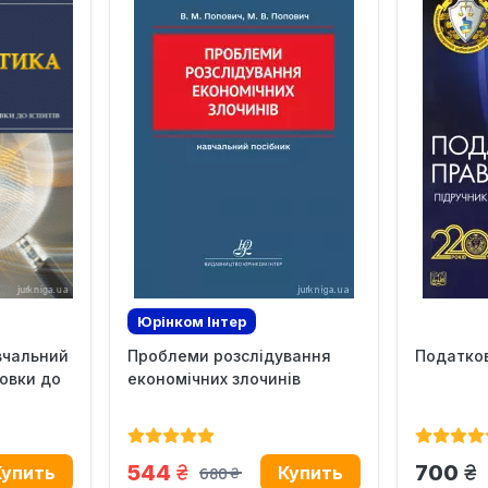
Юрінком Iнтер
вчальний
Проблеми розслідування
Податков
товки до
економічних злочинів
грн.
гр
544
700
680
грн.