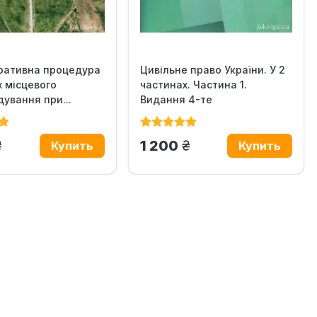
тративна процедура
Цивільне право України. У 2
х місцевого
частинах. Частина 1.
ування при...
Видання 4-те
рн.
грн.
1 200