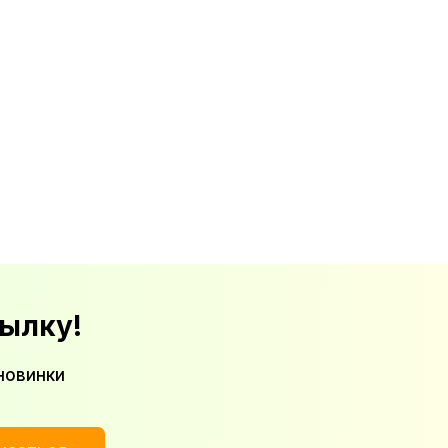
ылку!
новинки