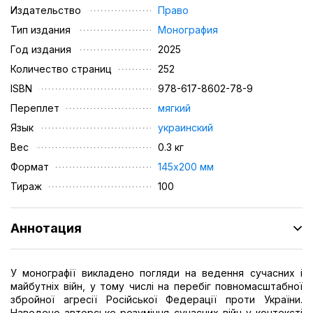
Издательство
Право
Тип издания
Монография
Год издания
2025
Количество страниц
252
ISBN
978-617-8602-78-9
Переплет
мягкий
Язык
украинский
Вес
0.3 кг
Формат
145х200 мм
Тираж
100
Аннотация
У монографії викладено погляди на ведення сучасних і
майбутніх війн, у тому числі на перебіг повномасштабної
збройної агресії Російської Федерації проти України.
Наведено авторське розуміння сучасних війн у контексті