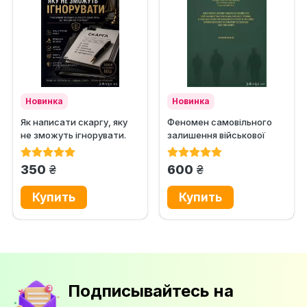
Новинка
Новинка
Як написати скаргу, яку
Феномен самовільного
не зможуть ігнорувати.
залишення військової
Практичний посібник із...
частини або місця служби
в...
грн.
грн.
350
600
Подписывайтесь на