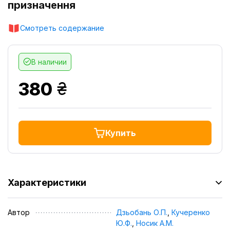
призначення
Смотреть содержание
В наличии
грн.
380
Купить
Характеристики
Автор
Дзьобань О.П.
,
Кучеренко
Ю.Ф.
,
Носик А.М.