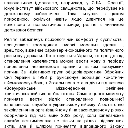
національною ідеологією, наприклад, у США і Франції,
існує інститут військового священства, що перебуває на
державному забезпеченні. Така ситуація є цілком
природною, оскільки навіть якщо дивитися на це
винятково з прагматичних позицій, релігія є чинником
державної безпеки.
Релігія забезпечує психологічний комфорт у суспільстві,
прищеплює громадянам високі моральні ідеали і,
зрештою, визначає характер економічного та політичного
розвитку держави. Що стосується України, то про досвід
становлення капеланства можна вести мову з періоду
поновлення незалежності країни з цілком зрозумілих
причин. За ініціативою групи офіцерів-християн Збройних
Сил України з 1993 р. функціонує асоціація християн-
військовослужбовців. Згодом вона стала діяти під назвою
«Всеукраїнське міжконфесійне релігійне
християнськовійськове братство». Саме з цього моменту
прийняте вести відлік становленню повноцінної
капеланської служби в українському війську. А остаточно
закріплення на організаційному й на законодавчому рівнях
оформлено під час війни 2022 року, коли капеланська
служба легітимізована не тільки на рівнях підзаконних
актів, але й шляхом прийняття відповідного Закону