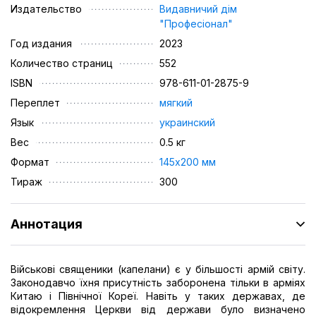
Издательство
Видавничий дім
"Професіонал"
Год издания
2023
Количество страниц
552
ISBN
978-611-01-2875-9
Переплет
мягкий
Язык
украинский
Вес
0.5 кг
Формат
145х200 мм
Тираж
300
Аннотация
Військові священики (капелани) є у більшості армій світу.
Законодавчо їхня присутність заборонена тільки в арміях
Китаю і Північної Кореї. Навіть у таких державах, де
відокремлення Церкви від держави було визначено