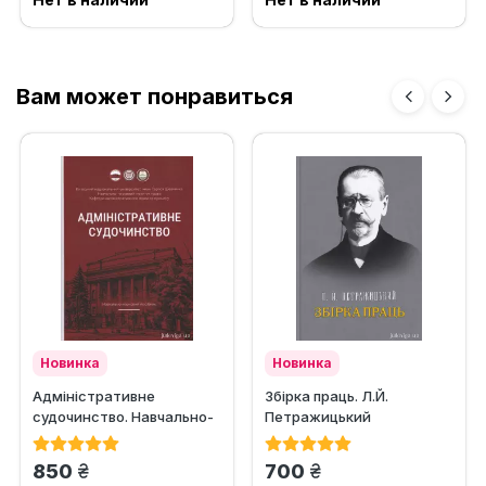
Вам может понравиться
Новинка
Новинка
Адміністративне
Збірка праць. Л.Й.
судочинство. Навчально-
Петражицький
науковий посібник
грн.
грн.
850
700