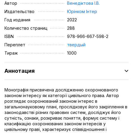
Автор
Венедіктова I.В.
Издательство
Юрінком Iнтер
Год издания
2022
Количество страниц
288
ISBN
978-966-667-598-2
Переплет
твердый
Тираж
1000
Аннотация
Монографія присвячена дослідженню охоронюваного
законом інтересу як категорії цивільного права. Автор
розглядає охоронюваний законом інтерес в
загальнонауковому плані, прослідковує його закріплення в
законодавстві різних правових систем, досліджує його
сутність, ознаки, розкриває поняття, формує систему і
класифікацію охоронюваних законом інтересів у
цивільному праві, характеризує співвідношення і