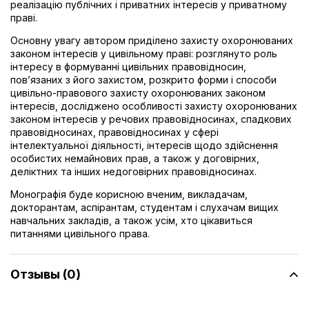
реалізацію публічних і приватних інтересів у приватному
праві.
Основну увагу автором приділено захисту охоронюваних
законом інтересів у цивільному праві: розглянуто роль
інтересу в формуванні цивільних правовідносин,
пов’язаних з його захистом, розкрито форми і способи
цивільно-правового захисту охоронюваних законом
інтересів, досліджено особливості захисту охоронюваних
законом інтересів у речових правовідносинах, спадкових
правовідносинах, правовідносинах у сфері
інтелектуальної діяльності, інтересів щодо здійснення
особистих немайнових прав, а також у договірних,
деліктних та інших недоговірних правовідносинах.
Монографія буде корисною вченим, викладачам,
докторантам, аспірантам, студентам і слухачам вищих
навчальних закладів, а також усім, хто цікавиться
питаннями цивільного права.
Отзывы (0)