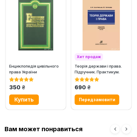
Хит продаж
Енциклопедія цивільного
Теорія держави і права.
Рекомендуем
права України
Підручник. Практикум.
Тести
грн.
грн.
350
690
Вам может понравиться