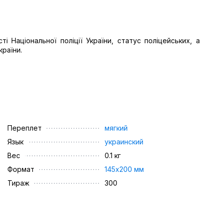
ті Національної поліції України, статус поліцейських, а
країни.
Переплет
мягкий
Язык
украинский
Вес
0.1 кг
Формат
145х200 мм
Тираж
300