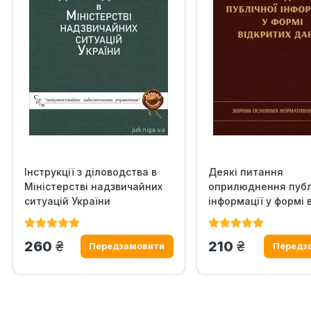
Інструкції з діловодства в
Деякі питання
Міністерстві надзвичайних
оприлюднення публ
ситуацій України
інформації у формі 
даних
грн.
грн.
260
210