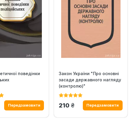
етичної поведінки
Закон України "Про основні
ьких
засади державного нагляду
(контролю)"
н.
грн.
210