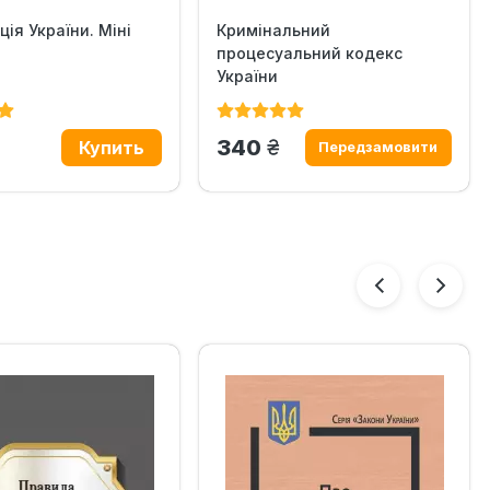
ція України. Міні
Кримінальний
процесуальний кодекс
України
н.
грн.
340