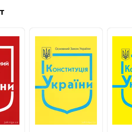
т
‹
›