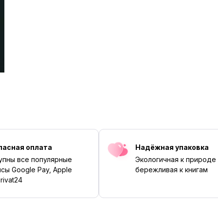
пасная оплата
Надёжная упаковка
упны все популярные
Экологичная к природе
сы Google Pay, Apple
бережливая к книгам
rivat24