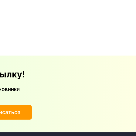
ылку!
новинки
исаться