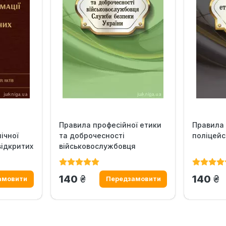
Правила професійної етики
Правила 
ічної
та доброчесності
поліцейс
відкритих
військовослужбовця
Служби...
грн.
гр
140
140