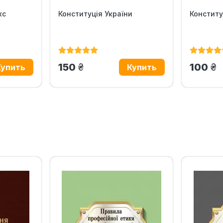
кс
Конституція України
Конститу
грн.
гр
150
100
‹
›