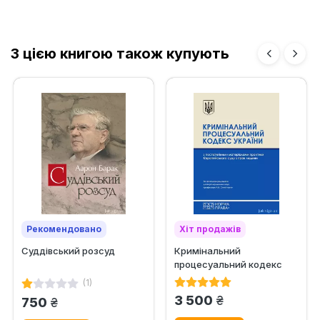
З цією книгою також купують
Рекомендовано
Хіт продажів
Суддівський розсуд
Кримінальний
Ексклюзив
процесуальний кодекс
України з постатейними
(1)
матеріалами...
грн.
3 500
грн.
750