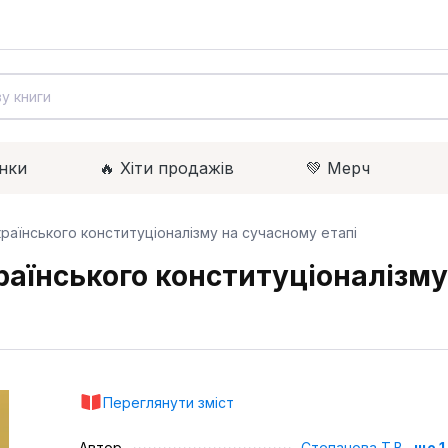
нки
🔥 Xіти продажів
💚 Мерч
раїнського конституціоналізму на сучасному етапі
аїнського конституціоналізму
Переглянути зміст
Автор
Степанова Т.В.
,
ще 1