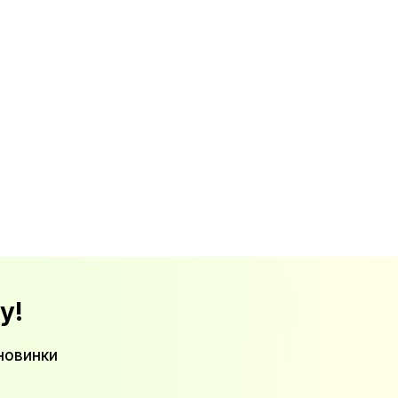
у!
новинки