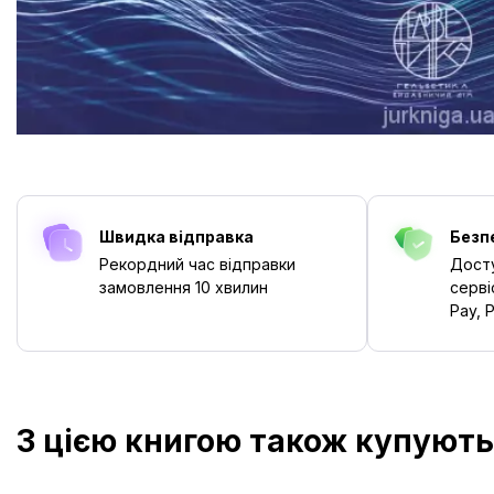
Швидка відправка
Безп
Рекордний час відправки
Досту
замовлення
10 хвилин
серві
Pay, P
З цією книгою також купують