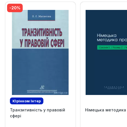
-20%
Юрінком Iнтер
Транзитивність у правовій
Німецька методика
сфері