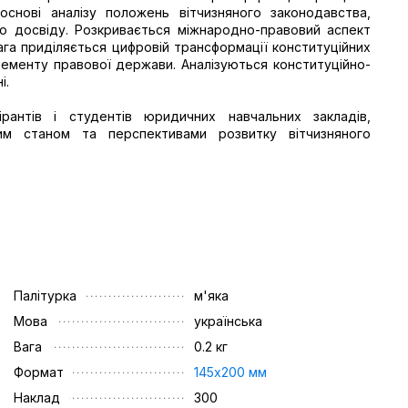
основі аналізу положень вітчизняного законодавства,
го досвіду. Розкривається міжнародно-правовий аспект
ага приділяється цифровій трансформації конституційних
ементу правової держави. Аналізуються конституційно-
і.
ірантів і студентів юридичних навчальних закладів,
им станом та перспективами розвитку вітчизняного
Палітурка
м'яка
Мова
українська
Вага
0.2 кг
Формат
145х200 мм
Наклад
300