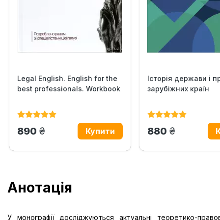
Legal English. English for the
Історія держави i п
best professionals. Workbook
зарубіжних кpaїн
грн.
грн.
890
880
Анотація
У монографії досліджуються актуальні теоретико-правов