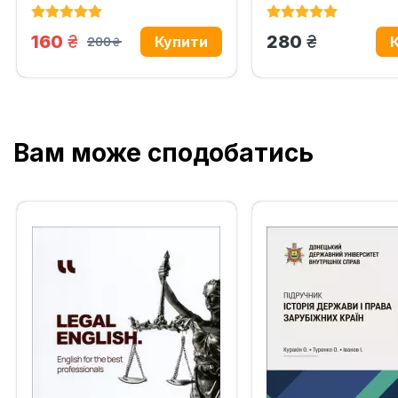
грн.
грн.
160
280
200
грн.
Вам може сподобатись