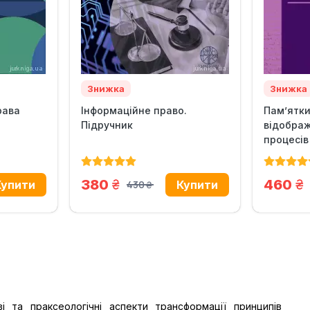
Знижка
Знижка
рава
Інформаційне право.
Пам’ятки
Підручник
відображ
процесів 
грн.
гр
380
460
430
грн.
і та праксеологічні аспекти трансформації принципів