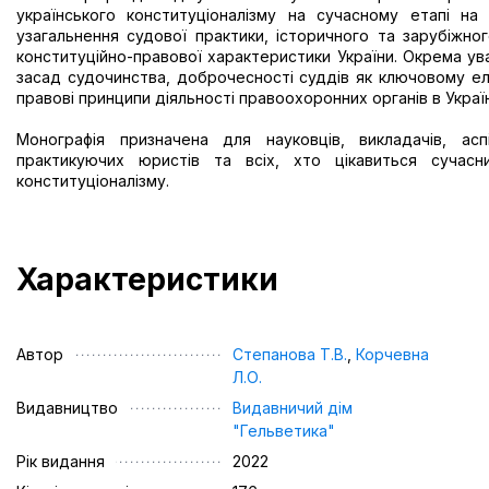
українського конституціоналізму на сучасному етапі на 
узагальнення судової практики, історичного та зарубіжно
конституційно-правової характеристики України. Окрема ув
засад судочинства, доброчесності суддів як ключовому ел
правові принципи діяльності правоохоронних органів в Україн
Монографія призначена для науковців, викладачів, асп
практикуючих юристів та всіх, хто цікавиться сучасн
конституціоналізму.
Характеристики
Автор
Степанова Т.В.
,
Корчевна
Л.О.
Видавництво
Видавничий дім
"Гельветика"
Рік видання
2022