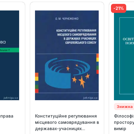
-21%
Знижка
 права
Конституційне регулювання
Філософі
місцевого самоврядування в
простору
державах-учасницях...
вимір