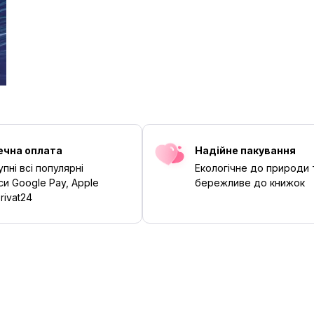
ечна оплата
Надійне пакування
пні всі популярні
Екологічне до природи 
си Google Pay, Apple
бережливе до книжок
rivat24
‹
›