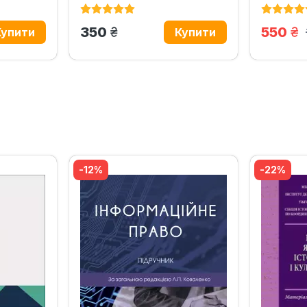
грн.
гр
350
550
‹
›
-12%
-22%