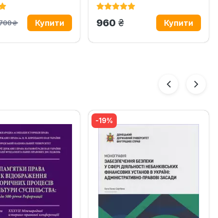
н.
грн.
960
700
грн.
-19%