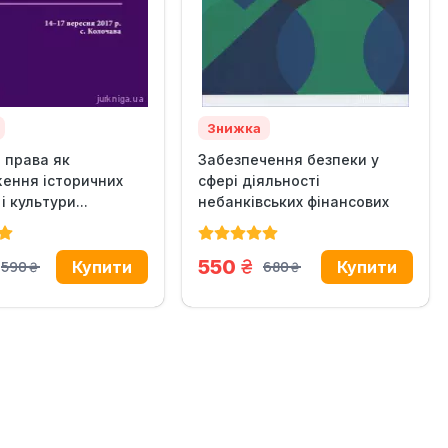
Знижка
 права як
Забезпечення безпеки у
ення історичних
сфері діяльності
і культури...
небанківських фінансових
установ...
н.
грн.
550
590
680
грн.
грн.