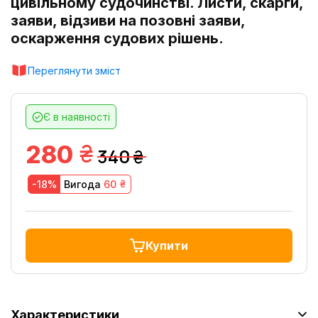
цивільному судочинстві. Листи, скарги,
заяви, відзиви на позовні заяви,
оскарження судових рішень.
Переглянути зміст
Є в наявності
грн.
280
340
грн.
грн.
-18%
Вигода
60
Купити
Характеристики