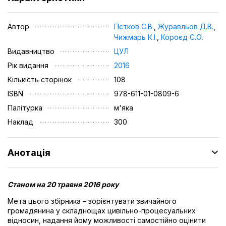
Автор
Пєтков С.В.
,
Журавльов Д.В.
,
Чижмарь К.І.
,
Короєд С.О.
Видавництво
ЦУЛ
Рік видання
2016
Кількість сторінок
108
ISBN
978-611-01-0809-6
Палітурка
м'яка
Наклад
300
Анотація
Станом на 20 травня 2016 року
Мета цього збірника – зорієнтувати звичайного
громадянина у складнощах цивільно-процесуальних
відносин, надання йому можливості самостійно оцінити