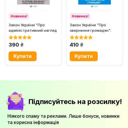
Новинка!
Новинка!
Закон України "Про
Закон України "Про
адміністративний нагляд
звернення громадян".
за особами, звільненими...
Науково-практичний...
грн.
грн.
390
410
Підписуйтесь на розсилку!
Ніякого спаму та реклами. Лише бонуси, новинки
та корисна інформація