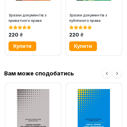
Зразки документів з
Зразки документів з
приватного права
публічного права
(цивільно-процесуальне
(кримінальне право та
та...
процес,...
грн.
грн.
220
220
Вам може сподобатись