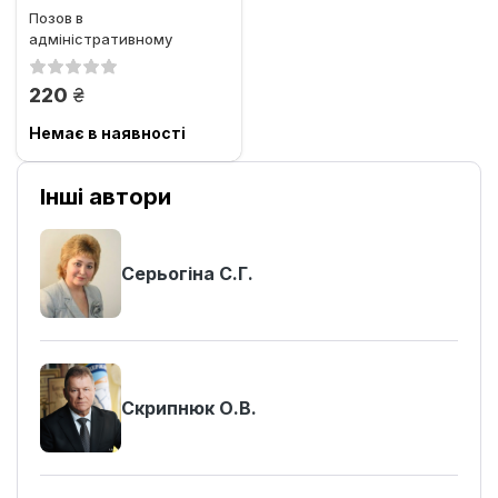
Позов в
адміністративному
судочинстві: теорія,
правове регулювання,...
грн.
220
Немає в наявності
Інші автори
Серьогіна С.Г.
Скрипнюк О.В.