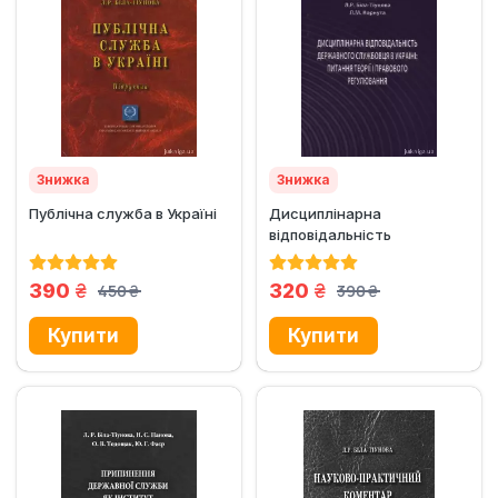
Знижка
Знижка
Публічна служба в Україні
Дисциплінарна
відповідальність
державного службовця в
Україні: питання...
грн.
грн.
390
320
450
390
грн.
грн.