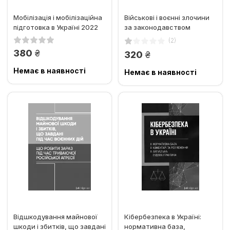
Мобілізація і мобілізаційна
Військові і воєнні злочини
підготовка в Україні 2022
за законодавством
України та міжнародним...
(2)
грн.
380
грн.
320
Немає в наявності
Немає в наявності
Відшкодування майнової
Кібербезпека в Україні:
шкоди і збитків, що завдані
нормативна база,