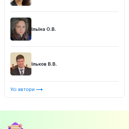
Ільїна О.В.
Ільков В.В.
Усі автори