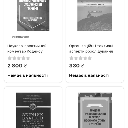
Ексклюзив
Науково-практичний
Організаційні і тактичні
коментар Кодексу
аспекти розслідування
адміністративного
умисних тяжких тілесних...
судочинства України
грн.
грн.
2 800
330
Немає в наявності
Немає в наявності