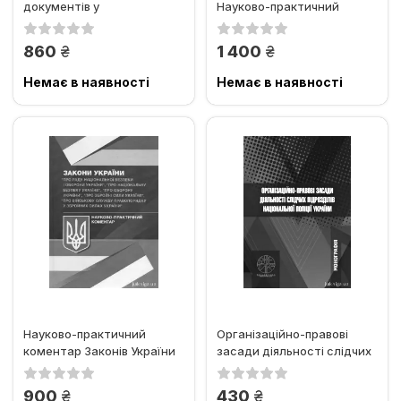
документів у
Науково-практичний
кримінальному
коментар
провадженні: заяви,...
грн.
грн.
860
1 400
Немає в наявності
Немає в наявності
Науково-практичний
Організаційно-правові
коментар Законів України
засади діяльності слідчих
"Про Раду національної...
підрозділів Національної...
грн.
грн.
900
430