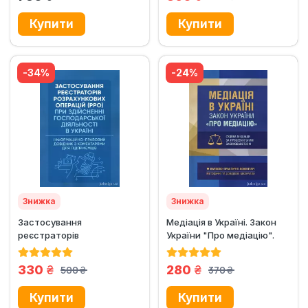
грн.
-34%
-24%
Знижка
Знижка
Застосування
Медіація в Україні. Закон
реєстраторів
України "Про медіацію".
розрахункових операцій
Судова...
(РРО) при здійсненні...
грн.
грн.
330
280
500
370
грн.
грн.