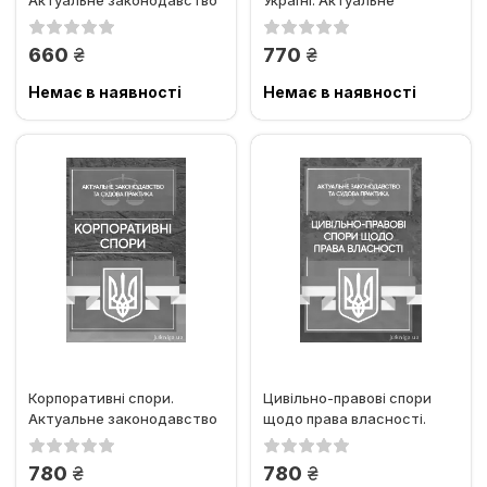
Актуальне законодавство
Україні. Актуальне
та судова практика
законодавство та судова...
грн.
грн.
660
770
Немає в наявності
Немає в наявності
Корпоративні спори.
Цивільно-правові спори
Актуальне законодавство
щодо права власності.
та судова практика
Актуальне законодавство
та...
грн.
грн.
780
780