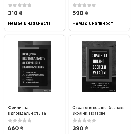
під час воєнних дій
коментарі та
роз'яснення,...
грн.
грн.
310
590
Немає в наявності
Немає в наявності
Юридична
Стратегія воєнної безпеки
відповідальність за
України. Правове
корупційні
регулювання, системний...
правопорушення.
грн.
грн.
660
390
Законодавство,...