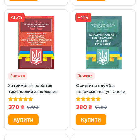
-35%
-41%
Знижка
Знижка
Затримання особи як
Юридична служба
тимчасовий запобіжний
підприємства, установи,
захід у кримінальному...
організації. Актуальне...
грн.
грн.
370
380
570
640
грн.
грн.