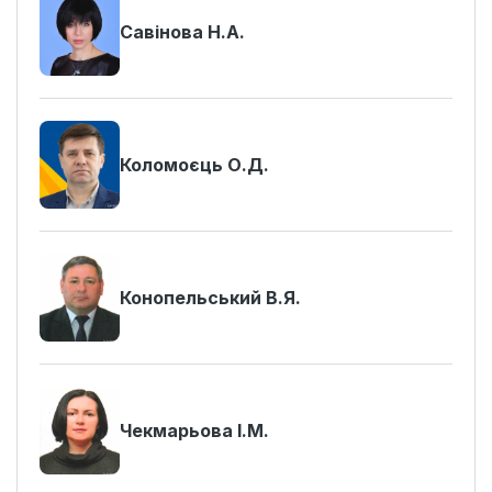
Савінова Н.А.
Коломоєць О.Д.
Конопельський В.Я.
Чекмарьова І.М.