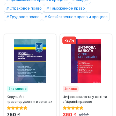
Страховое право
Таможенное право
Трудовое право
Хозяйственное право и процесс
-27%
Ексклюзив
Знижка
Корупційні
Цифрова валюта у світі та
правопорушення в органах
в Україні: правове
внутрішніх справ України
регулювання, судова...
грн.
грн.
750
360
490