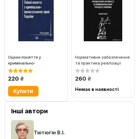
Оцінні поняття у
Нормативне забезпечення
кримінально-
та практика реалізації
процесуальному праві
приватного інтересу в...
України
грн.
грн.
220
260
Немає в наявності
Інші автори
Тютюгін В.І.