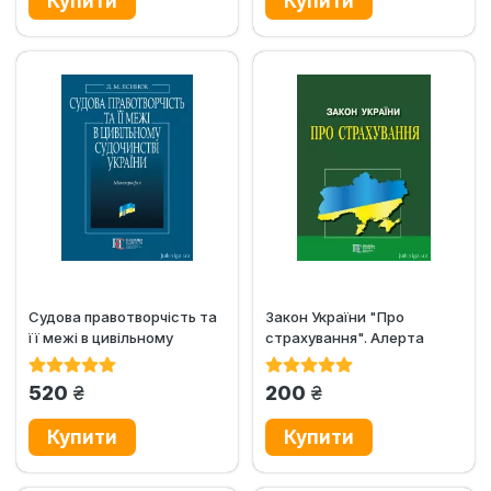
Судова правотворчість та
Закон України "Про
її межі в цивільному
страхування". Алерта
судочинстві України
грн.
грн.
520
200