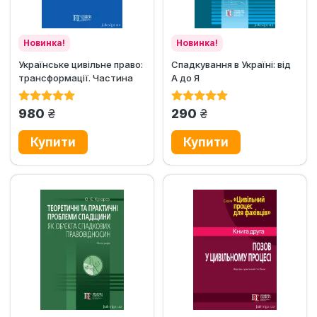
Новинка!
Новинка!
Українське цивільне право:
Спадкування в Україні: від
трансформації. Частина
А до Я
перша
грн.
грн.
980
290