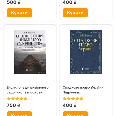
грн.
грн.
500
400
Енциклопедія цивільного
Спадкове право України.
судочинства: основні
Підручник
інститути та теоретичні
засади
грн.
грн.
750
400