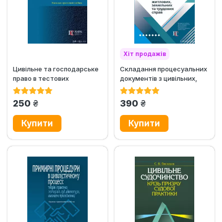
Хіт продажів
Цивільне та господарське
Складання процесуальних
право в тестових
документів з цивільних,
завданнях (практичний
сімейних, житлових,...
курс)
грн.
грн.
250
390