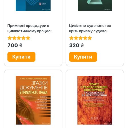
Примирні процедури в
Цивільне судочинство
цивілістичному процесі:
крізь призму судової
теорія і практика
практики
грн.
грн.
700
320