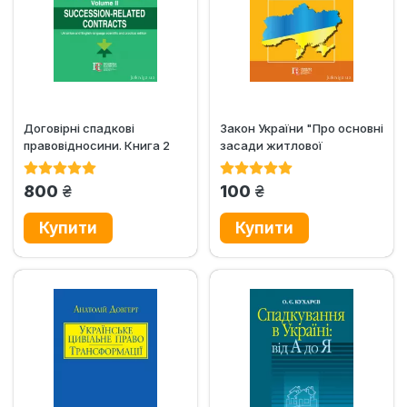
Договірні спадкові
Закон України "Про основні
правовідносини. Книга 2
засади житлової
політики". Алерта
грн.
грн.
800
100