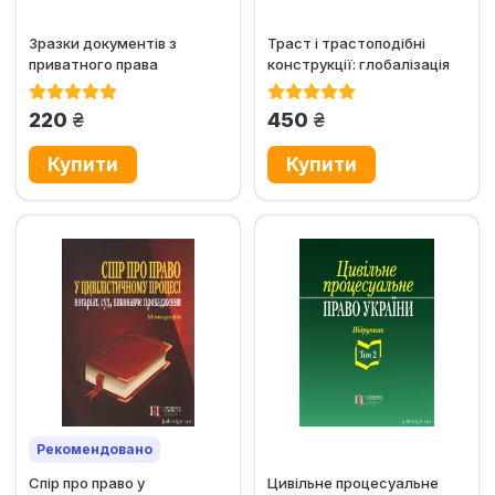
Зразки документів з
Траст і трастоподібні
приватного права
конструкції: глобалізація
(цивільно-процесуальне
та перспективи....
та...
грн.
грн.
220
450
Рекомендовано
Спір про право у
Цивільне процесуальне