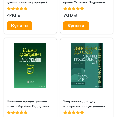
цивілістичному процесі:
право України. Підручник.
нотаріат, суд, виконавче...
Том 2
грн.
грн.
440
700
Цивільне процесуальне
Звернення до суду:
право України. Підручник.
алгоритм процесуальних
Том 1
дій (цивільна юрисдикція)