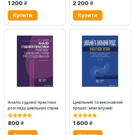
грн.
грн.
1 200
2 200
Аналіз судової практики
Цивільний та виконавчий
розгляду цивільних справ
процес: міжгалузеві
про спадкування....
зв’язки. Особливості...
грн.
грн.
800
1 600