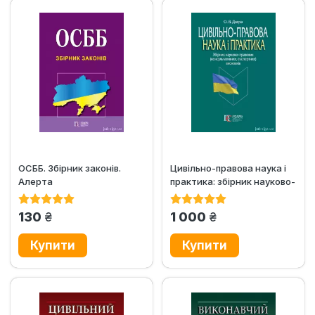
ОСББ. Збірник законів.
Цивільно-правова наука і
Алерта
практика: збірник науково-
правових...
грн.
грн.
130
1 000