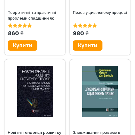
Теоретичні та практичні
Позов у цивільному процесі
проблеми спадщини як
об’єкта спадкових...
грн.
грн.
860
980
Новітні тенденції розвитку
Зловживання правами в