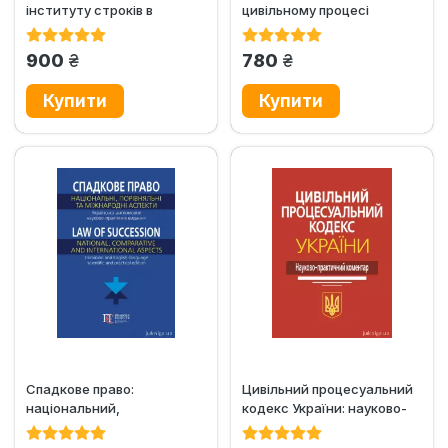
інституту строків в
цивільному процесі
матеріальному та...
грн.
грн.
900
780
Спадкове право:
Цивільний процесуальний
національний,
кодекс України: науково-
порівняльний та
практичний коментар
міжнародний аспекти....