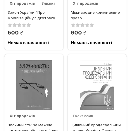
Хіт продажів
Знижка
Хіт продажів
Закон України "Про
Міжнародне кримінальне
мобілізаційну підготовку
право
та мобілізацію"....
грн.
грн.
500
600
Немає в наявності
Немає в наявності
Хіт продажів
Ексклюзив
Злочинність: за межею
Цивільний процесуальний
Хіт продажів
загальноприйнятого (інша
кодекс України. Судово-