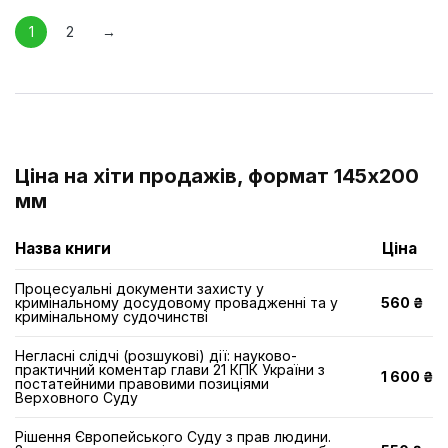
1
2
→
Ціна на хіти продажів, формат 145х200
мм
Назва книги
Ціна
Процесуальні документи захисту у
кримінальному досудовому провадженні та у
560 ₴
кримінальному судочинстві
Негласні слідчі (розшукові) дії: науково-
практичний коментар глави 21 КПК України з
1 600 ₴
постатейними правовими позиціями
Верховного Суду
Рішення Європейського Суду з прав людини.