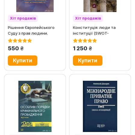
Хіт продажів
Хіт продажів
Рішення Європейського
Конституція: люди та
Суду з прав людини.
інституції (SWOT-
Захист прав людини і...
коментар)
грн.
грн.
550
1 250