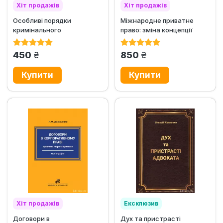
Хіт продажів
Хіт продажів
Особливі порядки
Міжнародне приватне
кримінального
право: зміна концепції
провадження. Підручник
грн.
грн.
450
850
Хіт продажів
Ексклюзив
Договори в
Дух та пристрасті
Хіт продажів