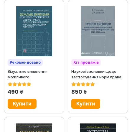
Рекомендовано
Хіт продажів
Візуальне виявлення
Наукові висновки щодо
Хіт продажів
можливого
застосування норм права
спостереження
та судова практика...
співробітниками...
грн.
грн.
490
850