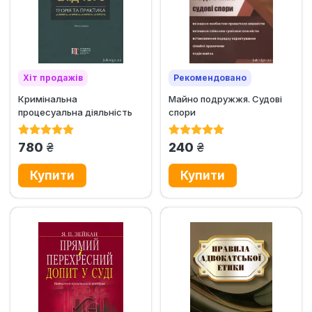
Хіт продажів
Рекомендовано
Кримінальна
Майно подружжя. Судові
Хіт продажів
процесуальна діяльність
спори
слідчого: теорія та
практика
грн.
грн.
780
240