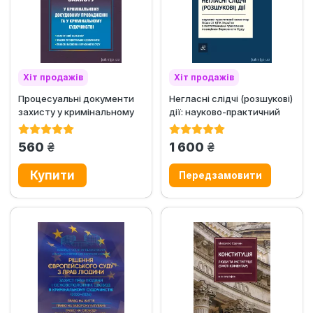
Хіт продажів
Хіт продажів
Процесуальні документи
Негласні слідчі (розшукові)
Ексклюзив
захисту у кримінальному
дії: науково-практичний
досудовому провадженні
коментар глави 21...
та...
грн.
грн.
560
1 600