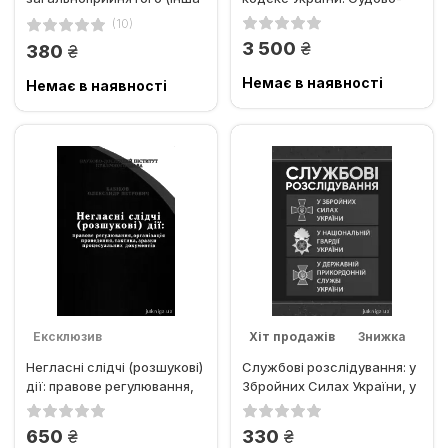
кримінологія)
практичний коментар
(10)
для...
грн.
3 500
грн.
380
Немає в наявності
Немає в наявності
Ексклюзив
Хіт продажів
Знижка
Негласні слідчі (розшукові)
Службові розслідування: у
Хіт продажів
дії: правове регулювання,
Збройних Силах України, у
організація...
Національній гвардії...
грн.
грн.
650
330