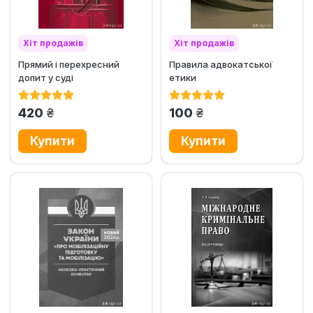
Хіт продажів
Хіт продажів
Прямий і перехресний
Правила адвокатської
допит у суді
етики
грн.
грн.
420
100