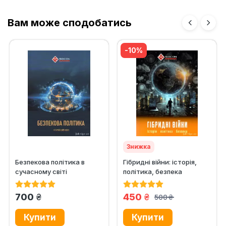
Вам може сподобатись
-10%
Знижка
Безпекова політика в
Гібридні війни: історія,
сучасному світі
політика, безпека
грн.
грн.
700
450
500
грн.