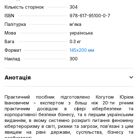
Кількість сторінок
304
ISBN
978-617-95100-0-7
Палітурка
м'яка
Мова
українська
Вага
0.3 кг
Формат
145х200 мм
Наклад
300
Анотація
Практичний посібник підготовлено Когутом Юрієм
Івановичем – експертом з більш ніж 20-ти річним
практичним досвідом в сфері кібербезпеки та
корпоративної безпеки бізнесу, та є першим українським
виданням, в якому системно розкриті питання феномену
кібертероризму в світі, ризики та загрози, пов’язані з цим
явищем на рівні держави, суспільства, бізнесу та
особистості.