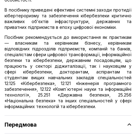
В посібнику приведені ефективні системні заходи протидії
кібертероризму та забезпечення кібербезпеки критично
важливих об’єктів інфраструктури, державних та
приватних підприємств в епоху цифрової економіки.
Посібник рекомендується до використання як практикам
— власникам та керівникам бізнесу, керівникам
відповідних підрозділів підприємств, компаній та банків,
спеціалістам сфери цифрової трансформації, інформаційної
безпеки та кібербезпеки, державним посадовцям, що
працюють у секторі діджиталізації, так і науковцям у
сфері кібербезпеки, докторантам, аспірантам та
студентам вищих навчальних закладів спеціальностей
12.125 «Кібербезпека», 12.121 «Інженерія програмного
забезпечення», 12.122 «Комп`ютерні науки та інформаційні
технології», 25.251 «Державна безпека», 25.256
«Національна безпека» та інших спеціальностей у сфері
інформаційних технологій та кібербезпеки.
Передмова