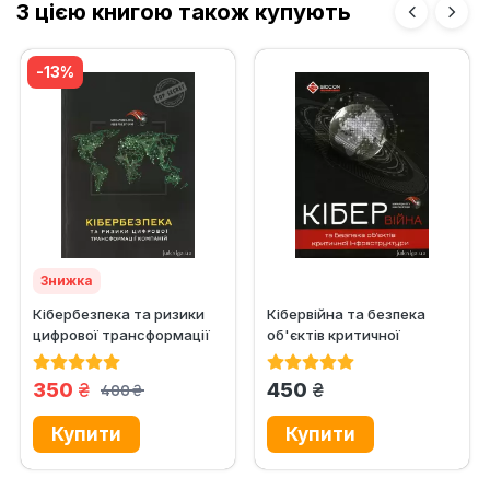
З цією книгою також купують
-13%
Знижка
Кібербезпека та ризики
Кібервійна та безпека
цифрової трансформації
об'єктів критичної
компаній
інфраструктури.
Практичний...
грн.
грн.
350
450
400
грн.