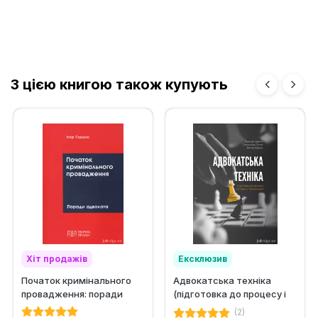
З цією книгою також купують
Хіт продажів
Ексклюзив
Початок кримінального
Адвокатська техніка
провадження: поради
(підготовка до процесу і
адвоката
методики переконання)
(2)