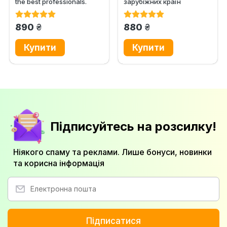
the best professionals.
зарубіжних кpaїн
Workbook
грн.
грн.
890
880
Підписуйтесь на розсилку!
Ніякого спаму та реклами. Лише бонуси, новинки
та корисна інформація
Підписатися