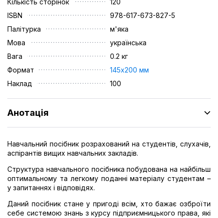
Кількість сторінок
120
ISBN
978-617-673-827-5
Палітурка
м'яка
Мова
українська
Вага
0.2 кг
Формат
145х200 мм
Наклад
100
Анотація
Навчальний посібник розрахований на студентів, слухачів,
аспірантів вищих навчальних закладів.
Структура навчального посібника побудована на найбільш
оптимальному та легкому поданні матеріалу студентам –
у запитаннях і відповідях.
Даний посібник стане у пригоді всім, хто бажає озброїти
себе системою знань з курсу підприємницького права, які