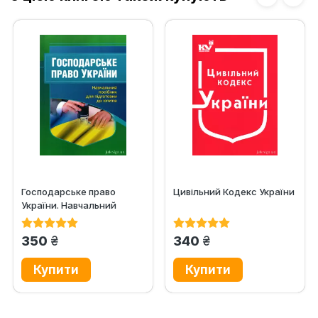
Господарське право
Цивільний Кодекс України
України. Навчальний
поcібник для підготовки
до іспитів
грн.
грн.
350
340