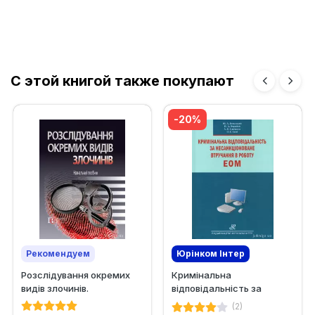
С этой книгой также покупают
-20%
Рекомендуем
Юрінком Iнтер
Розслідування окремих
Кримінальна
видів злочинів.
відповідальність за
Навчальний посібник
несанкціоноване
(2)