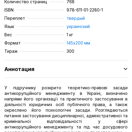
Количество страниц
768
ISBN
978-611-01-2280-1
Переплет
твердый
Язык
украинский
Вес
1 кг
Формат
145х200 мм
Тираж
300
Аннотация
У підручнику розкрито теоретико-правові засади
антикорупційного менеджменту в Україні, визначено
напрями його організації та практичного застосування в
діяльності юридичних осіб публічного права, а також
окреслено його психологічні засади. Розглядаються
питання застосування дисциплінарної, адміністративної та
кримінальної відповідальності у сфері
антикорупційного менеджменту та під час досудового