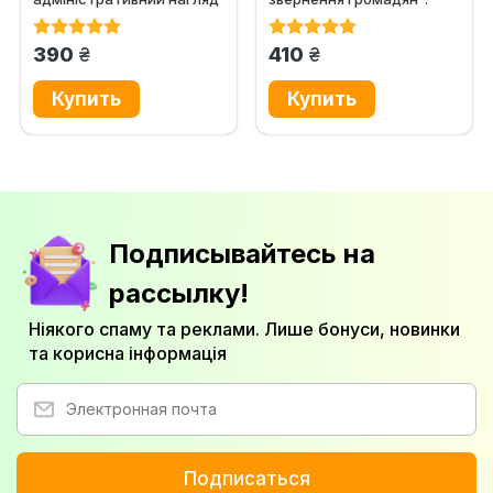
за особами, звільненими...
Науково-практичний...
грн.
грн.
390
410
Подписывайтесь на
рассылку!
Ніякого спаму та реклами. Лише бонуси, новинки
та корисна інформація
Подписаться