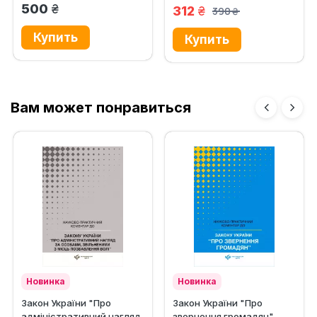
втручання в роботу ЕОМ
грн.
500
грн.
312
390
грн.
Вам может понравиться
Новинка
Новинка
Закон України "Про
Закон України "Про
адміністративний нагляд
звернення громадян".